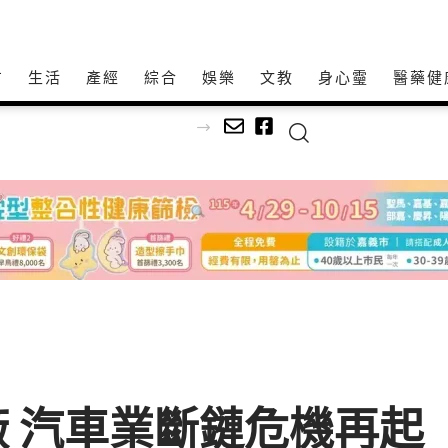
方
生活
產經
綜合
娛樂
文教
身心𩆜
醫藥健
 汽車業斷鏈危機再起