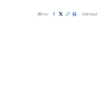
5 Min Read
Share