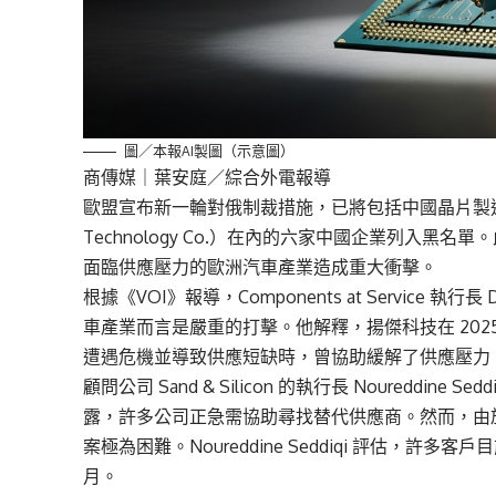
圖／本報AI製圖（示意圖）
商傳媒
｜葉安庭／綜合外電報導
歐盟宣布新一輪對俄制裁措施，已將包括中國晶片製造商揚傑科技（Y
Technology Co.）在內的六家中國企業列入
面臨供應壓力的歐洲汽車產業造成重大衝擊。
根據《VOI》報導，Components at Service 執行
車產業而言是嚴重的打擊。他解釋，揚傑科技在 2025
遭遇危機並導致供應短缺時，曾協助緩解了供應壓力
顧問公司 Sand & Silicon 的執行長 Noureddi
露，許多公司正急需協助尋找替代供應商。然而，由
案極為困難。Noureddine Seddiqi 評估，
月。