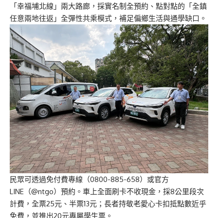
「幸福埔北線」兩大路廊，採實名制全預約、點對點的「全鎮
任意兩地往返」全彈性共乘模式，補足偏鄉生活與通學缺口。
民眾可透過免付費專線（0800-885-658）或官方
LINE（@ntgo）預約。車上全面刷卡不收現金，採8公里段次
計費，全票25元、半票13元；長者持敬老愛心卡扣抵點數近乎
免費，並推出20元專屬學生票。