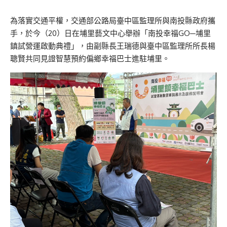
為落實交通平權，交通部公路局臺中區監理所與南投縣政府攜
手，於今（20）日在埔里藝文中心舉辦「南投幸福GO─埔里
鎮試營運啟動典禮」，由副縣長王瑞德與臺中區監理所所長楊
聰賢共同見證智慧預約偏鄉幸福巴士進駐埔里。