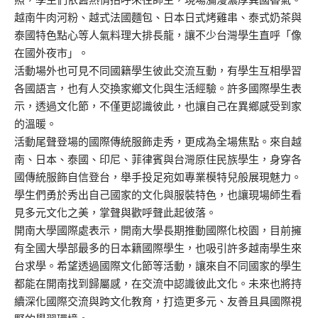
越南牛肉河粉、越式法國麵包、日本日式烤雞串、泰式奶茶與
泰國特色點心等人氣料理大排長龍，讓不少台灣學生直呼「像
在國外夜市」。
活動場外也可見不同國籍學生彼此交流互動，有學生互相學習
各國語言，也有人交換家鄉文化與生活經驗。許多國際學生表
示，透過文化節，不僅更認識彼此，也讓自己在異鄉感受到家
的溫暖。
活動尾聲登場的國際傳統服飾走秀，更成為全場焦點。來自越
南、日本、泰國、印尼、菲律賓與台灣原住民族學生，身穿各
國傳統服飾自信登台，舉手投足宛如專業模特兒般展現魅力。
學生們勇於秀出自己國家的文化與服裝特色，也讓現場師生看
見多元文化之美，掌聲與歡呼聲此起彼落。
開南大學國際處表示，開南大學長期推動國際化校園，目前擁
有全國大學部最多的日本籍國際學生，也吸引許多越南學生來
台求學。希望透過國際文化節等活動，讓來自不同國家的學生
都能在開南找到歸屬感，在交流中認識彼此文化。未來也將持
續深化國際交流與跨文化教育，打造更多元、友善且具國際視