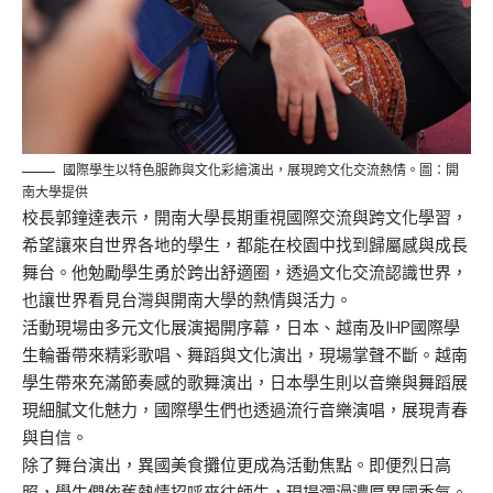
國際學生以特色服飾與文化彩繪演出，展現跨文化交流熱情。圖：開
南大學提供
校長郭鐘達表示，開南大學長期重視國際交流與跨文化學習，
希望讓來自世界各地的學生，都能在校園中找到歸屬感與成長
舞台。他勉勵學生勇於跨出舒適圈，透過文化交流認識世界，
也讓世界看見台灣與開南大學的熱情與活力。
活動現場由多元文化展演揭開序幕，日本、越南及IHP國際學
生輪番帶來精彩歌唱、舞蹈與文化演出，現場掌聲不斷。越南
學生帶來充滿節奏感的歌舞演出，日本學生則以音樂與舞蹈展
現細膩文化魅力，國際學生們也透過流行音樂演唱，展現青春
與自信。
除了舞台演出，異國美食攤位更成為活動焦點。即便烈日高
照，學生們依舊熱情招呼來往師生，現場瀰漫濃厚異國香氣。