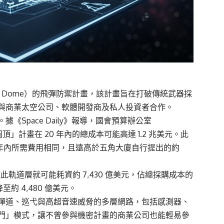
n Dome）的飛彈防禦計畫，該計畫旨在打破傳統武器採
與商業太空公司、軟體開發商及私人投資者合作。
Space Daily》報導，國會預算辦公室
估計「黃金圓頂」計畫在 20 年內的總成本可能高達 1.2 兆美元。此
 30 年內所需費用相同，且遠高於五角大廈自行提出的約
軌道層就可能耗資約 7,430 億美元，佔總採購成本的
約 4,480 億美元。
彈道、巡弋與高超音速威脅的多層網路，包括感測器、
門」模式，讓不曾參與機密計畫的商業公司也能輕易參