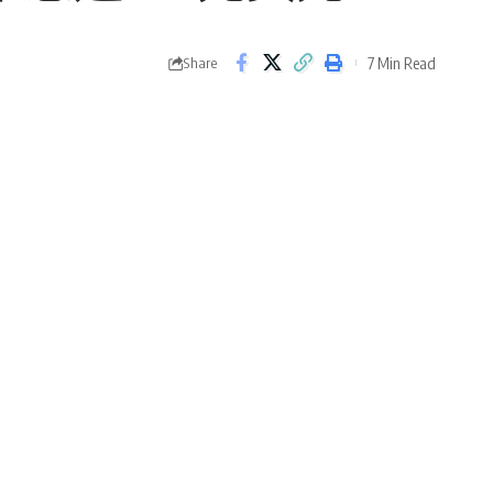
7 Min Read
Share