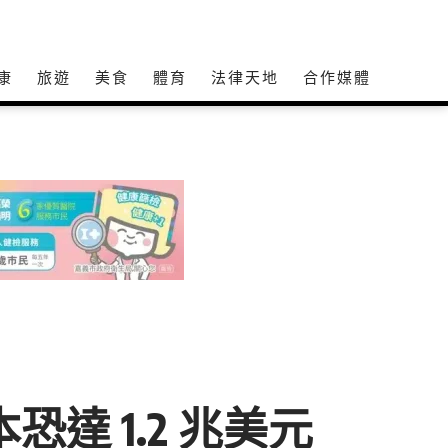
康
旅遊
美食
體育
法律天地
合作媒體
達 1.2 兆美元