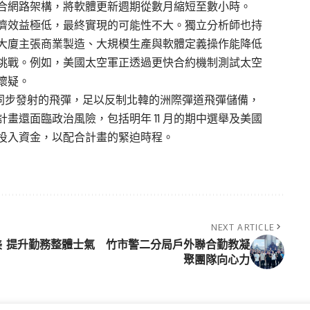
合網路架構，將軟體更新週期從數月縮短至數小時。
濟效益極低，最終實現的可能性不大。獨立分析師也持
大廈主張商業製造、大規模生產與軟體定義操作能降低
挑戰。例如，美國太空軍正透過更快合約機制測試太空
懷疑。
 枚同步發射的飛彈，足以反制北韓的洲際彈道飛彈儲備，
畫還面臨政治風險，包括明年 11 月的期中選舉及美國
投入資金，以配合計畫的緊迫時程。
NEXT ARTICLE
美
提升勤務整體士氣 竹市警二分局戶外聯合勤教凝
聚團隊向心力