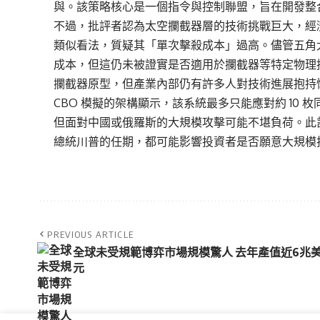
與。該策略核心是一個指令與控制聯盟，旨在開發整
不過，批評者認為太空攔截器層的技術挑戰巨大，經
類似看法，質疑其「單次擊殺成本」過高。儘管五角
成本，但這仍未被證實是否適用於攔截器等特定物理
攔截器原型，但產業內部仍有許多人對技術進展抱持
CBO 模擬的架構顯示，該系統最多只能應對約 10
但面對中國或俄羅斯的大規模攻擊可能不堪負荷。此計
總統川普的任期，都可能影響投資者是否願意大規模
PREVIOUS ARTICLE
全球未受規範博弈市場規模驚人 去年產值近6兆
元