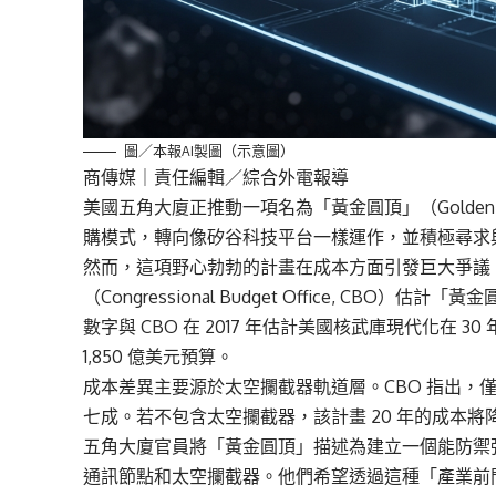
圖／本報AI製圖（示意圖）
商傳媒
｜責任編輯／綜合外電報導
美國五角大廈正推動一項名為「黃金圓頂」（Golde
購模式，轉向像矽谷科技平台一樣運作，並積極尋求
然而，這項野心勃勃的計畫在成本方面引發巨大爭議。據《
（Congressional Budget Office, CBO）
數字與 CBO 在 2017 年估計美國核武庫現代化在
1,850 億美元預算。
成本差異主要源於太空攔截器軌道層。CBO 指出，僅此
七成。若不包含太空攔截器，該計畫 20 年的成本將降至
五角大廈官員將「黃金圓頂」描述為建立一個能防禦
通訊節點和太空攔截器。他們希望透過這種「產業前