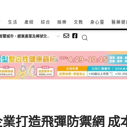
方
生活
產經
綜合
娛樂
文教
身心𩆜
醫藥健
美東四州政治領袖拜會中市府 鄭副市長盼深化智慧城市、經貿產業及棒球交流合作
打造飛彈防禦網 成本恐