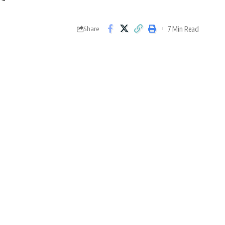
7 Min Read
Share