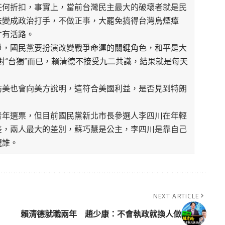
任何折扣，事實上，當前台灣民主最大的破壞者就是民
法變成政治打手，不做正事，大罷免搞得台灣烏煙瘴
才有活路。
爭，國民黨要扮演改變戰爭命運的關鍵角色，和平是大
對“台獨”而已，賴清德不接受九二共識，結果就是每天
訪美也會向美方說明，這符合美國利益，是否見到特朗
青年選票，但目前國民黨新北市長參選人李四川在年輕
差，兩人最大的差別，蘇巧慧是公主，李四川是靠自己
選誰。
NEXT ARTICLE
」
賴清德就職兩年 趙少康：不會執政就換人做