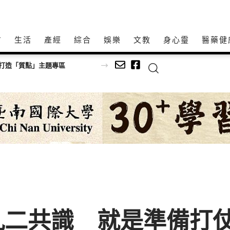
方
生活
產經
綜合
娛樂
文教
身心𩆜
醫藥健
牌打造「質點」主題專區
九二共識 就是準備打