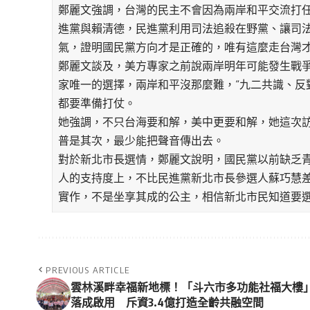
鄭麗文強調，台灣的民主不會因為兩岸和平交流打
進黨與賴清德，民進黨利用司法追殺在野黨、讓司
氣，證明國民黨方向才是正確的，唯有這麼走台灣
鄭麗文談及，美方專家之前說兩岸明年可能發生戰
家唯一的選擇，兩岸和平沒那麼難，“九二共識、反
都要準備打仗。
她強調，不只台海要和解，美中更要和解，她這次
普是其次，最少能把聲音傳出去。
對於新北市長選情，鄭麗文說明，國民黨以前缺乏
人的支持度上，不比民進黨新北市長參選人蘇巧慧
實作，不是坐享其成的公主，相信新北市民知道要
PREVIOUS ARTICLE
雲林溪畔幸福新地標！「斗六市多功能社福大樓
落成啟用 斥資3.4億打造全齡共融空間