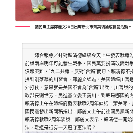
國民黨主席鄭麗文20日出席新北市菁英領袖成長營活動。
綜合報導／針對賴清德總統今天上午發表就職2
前說兩岸明年可能發生戰爭，國民黨要扮演改變戰
沒那麼難，“九二共識、反對“台獨”而已。賴清德
提到剛落幕的川習會，鄭麗文認為，美國總統川普返美
外打仗，意思就是美國不會為“台獨”出兵，川普說
政部長劉世芳、民進黨立委王義川，到底是哪國的
賴清德上午在總統府發表就職2周年談話，蕭美琴
國民黨發出新聞稿指出，鄭麗文上午前往國民黨新北
賴清德就職2周年演說，鄭麗文表示，賴清德一開
法，難道是衹有一天遵守憲法嗎？