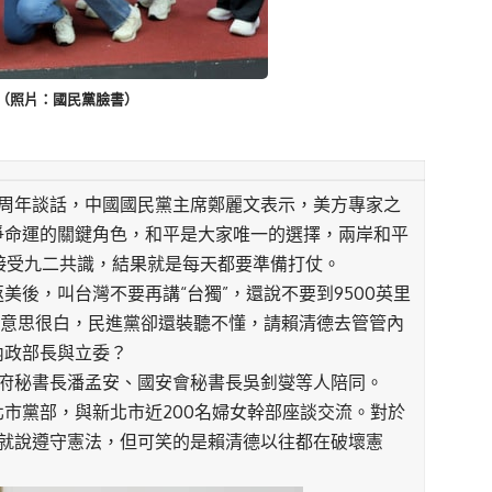
（照片：國民黨臉書）
周年談話，中國國民黨主席鄭麗文表示，美方專家之
爭命運的關鍵角色，和平是大家唯一的選擇，兩岸和平
不接受九二共識，結果就是每天都要準備打仗。
後，叫台灣不要再講“台獨”，還說不要到9500英里
的意思很白，民進黨卻還裝聽不懂，請賴清德去管管內
內政部長與立委？
、府秘書長潘孟安、國安會秘書長吳釗燮等人陪同。
市黨部，與新北市近200名婦女幹部座談交流。對於
始就說遵守憲法，但可笑的是賴清德以往都在破壞憲