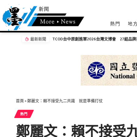
熱門
地
最新新聞
TCOD台中原創進軍2026台灣文博會 27組品
首頁
»
鄭麗文：賴不接受九二共識 就是準備打仗
熱門
鄭麗文：賴不接受