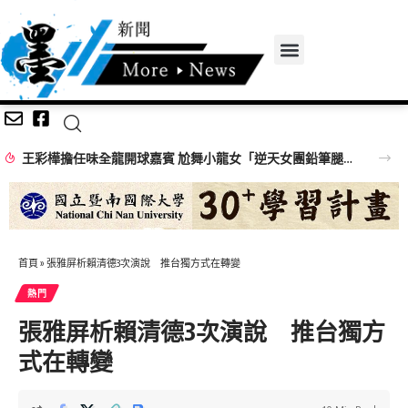
王彩樺擔任味全龍開球嘉賓 尬舞小龍女「逆天女團鉛筆腿」搶鏡
首頁
»
張雅屏析賴清德3次演說 推台獨方式在轉變
熱門
張雅屏析賴清德3次演說 推台獨方
式在轉變