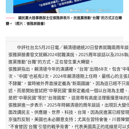
國民黨大陸事務部主任張雅屏表示，民進黨推動“台獨”的方式正在轉
變。（照片：張雅屏臉書）
中評社台北5月20日電／賴清德總統20日發表就職兩周年談
張雅屏臉書發文就賴2024就職演說、2025周年談話以及202
進黨推動“台獨”的方式，正在發生重大轉變。
張雅屏指出，賴清德今年的演講裡，“台灣”出現68次，包含“中華
次、“中國”也衹有2次，2024年賴清德剛上任時，最核心的主
不隸屬”，當時被外界直接定義為“新兩國論”，因為這已經不只
述，而是開始嘗試把“中華民國”重新定義成一個以台灣為主體
是把“中華民國”等於“台灣國家”，這是帶有高度法理衝撞意味的
張雅屏進一步表示，2025年時賴清德的周年談話，出現巨大變
面改講民主、供應鏈、世界、科技、台灣，因為民進黨已經發現，
京強烈反制，美國也未必願意支持；尤其在習特會後，川普陣營
“不會替因‘台獨’引發的戰爭背書”，代表美國真正的底線是可