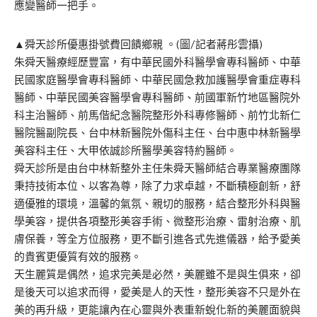
應變醫師一把手。
▲舜天診所優惠掛號費回饋鄉親 。(圖/記者蔣彤雲攝)
朱舜天醫療經歷豐富，有中華民國外科醫學會專科醫師、中華
民國家庭醫學會專科醫師、中華民國急救加護醫學會重症專科
醫師、中華民國美容醫學會專科醫師、前國軍新竹地區醫院外
科主治醫師、前馬偕紀念醫院整形外科專修醫師、前竹北新仁
醫院醫副院長、台中林新醫院外傷科主任、台中惠中林新醫學
美容科主任、大甲依誠診所醫學美容特約醫師。
舜天診所是由台中林新整外主任朱舜天醫師結合專業醫療團隊
秉持技術本位、以客為尊，除了力求卓越，不斷積極創新，舒
適優雅的環境，溫馨的氣氛、親切的服務，結合整形外科與醫
學美容，提供各項整形美容手術、微整形治療、雷射治療、肌
膚保養，等全方位服務，更不斷引進各式先進儀器，給予愛美
的貴賓更優質有效的服務。
天生麗質是偶然，追求完美是必然，美麗雖不是與生俱來，卻
是後天可以追求而得，愛美是人的天性，整形美容不只是外在
美的再升級，更能讓內在心靈與外表重新蛻化新的美麗面貌與