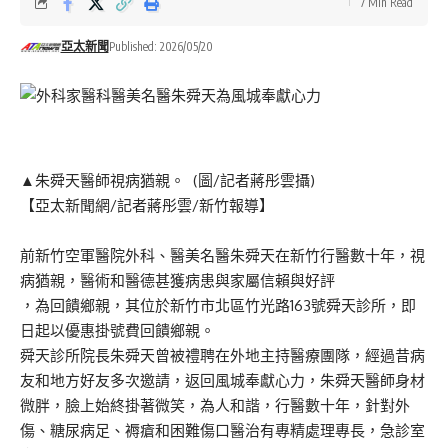
7 Min Read
亞太新聞
Published: 2026/05/20
▲朱舜天醫師視病猶親。 (圖/記者蔣彤雲攝)
【亞太新聞網/記者蔣彤雲/新竹報導】
前新竹空軍醫院外科、醫美名醫朱舜天在新竹行醫數十年，視
病猶親，醫術和醫德甚獲病患與家屬信賴與好評
，為回饋鄉親，其位於新竹市北區竹光路163號舜天診所，即
日起以優惠掛號費回饋鄉親。
舜天診所院長朱舜天曾被禮聘在外地主持醫療團隊，經過昔病
友和地方好友多次邀請，返回風城奉獻心力，朱舜天醫師身材
微胖，臉上始終掛著微笑，為人和諧，行醫數十年，針對外
傷、糖尿病足、褥瘡和困難傷口醫治有專精處理專長，急診室