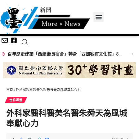
百年歷史建築「西螺街長宿舍」轉身「西螺客町文化館」8/8啟用 首展解密日治至今政治變遷史
首頁
»
外科家醫科醫美名醫朱舜天為風城奉獻心力
合作媒體
外科家醫科醫美名醫朱舜天為風城
奉獻心力