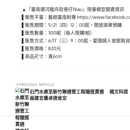
▲「臺南運河龍舟款巷仔Niau」限量模型開賣資訊
▌販售平臺：藝遊臺南粉專 https://www.facebook.com/
▌販售期間：5/21（四）12：00起，開放填單預購
▌販售數量：300組（每人限購1組）
▌販售方式：6/17（三）9：00起，愛國婦人會館取
▌販售價格：820元
▌商品尺寸：寬6cm
PREVIOUS ARTICLE
石門水庫至新竹聯通管工程隧道貫通 楊文科提
兩建言獲卓揆肯定