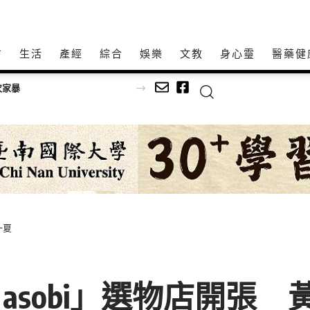
方
生活
產經
綜合
娛樂
文教
身心𩆜
醫藥健
次家暴
一夏
t’s asobi」選物店