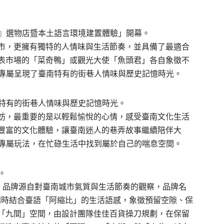
sobi』選物店暨本土語言環境建置體驗」開幕。
市，更擁有獨特的人情味與生活節奏，並具備了最適合
表市場的「菜奇鴨」或觀光大使「魚頭君」各自象徵不
則專屬呈現了臺南特有的街巷人情味與歷史記憶時光。
南特有的街巷人情味與歷史記憶時光。
妨，最重要的是以輕鬆愉悅的心情，感受臺南文化生活
豐富的文化體驗，讓臺南迷人的巷弄故事繼續陪伴大
與專屬玩法，在忙碌生活中找到屬於自己的喘息空間。
。
obi」品牌源自對臺南城市氣質與生活節奏的觀察，品牌名
，同時結合臺語「阿縮比」的生活語感，象徵預留空隙、保
「九間」空間，由設計團隊佳佳百貨操刀規劃，在保留