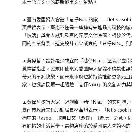
本土語言文化的嶄新城市文化景點。
▲臺南愛國婦人會館「巷仔Niau的家──『let’s a
黃偉哲表示，臺南不僅是一座擁有先進晶片科技的城
「慢活」與令人感到歡喜的深厚文化底蘊。相較於代
同的產業背景，這隻設計老少咸宜的「巷仔Niau」
▲黃偉哲：設計老少咸宜的「巷仔Niau」呈現了臺
黃偉哲指出，民眾即使來到愛國婦人會館不購物也無
帶來的單純快樂，而未來市府也將持續推動更多元且
家，也邀請民眾一起體驗「巷仔Niau」的文創魅力
▲黃偉哲邀請大家一起體驗「巷仔Niau」的文創魅力
臺南市政府文化局副局長林韋旭表示，「let’s as
稱中的「asobi」取自日文「遊び」（遊玩）之意
有餘裕的生活哲學。選物店座落於愛國婦人會館內的