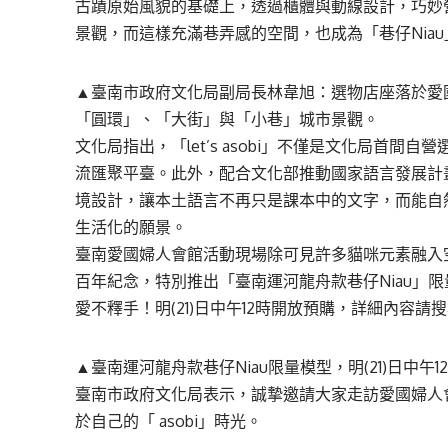
古蹟原始風貌的基礎上，透過櫃體與動線設計，巧妙
景觀，而這樣充滿巷弄感的空間，也成為「巷仔Nia
▲臺南市政府文化局副局長林韋旭：選物店座落於愛
「圓環」、「大街」與「小巷」城市景觀。
文化局指出，「let’s asobi」不僅是文化局首間自
流匯聚平臺。此外，配合文化部推動國家語言發展計
境設計，讓本土語言不再只是課本中的文字，而能自
生活化的願景。
臺南愛國婦人會館活動現場除可見許多貓咪元素融入
百年紀念，特別推出「臺南運河龍舟款巷仔Niau」
愛不釋手！明(21)日中午12時開放預購，詳細內容
▲臺南運河龍舟款巷仔Niau限量模型，明(21)日中午
臺南市政府文化局表示，誠摯邀請大家走訪愛國婦人
於自己的「 asobi」時光。