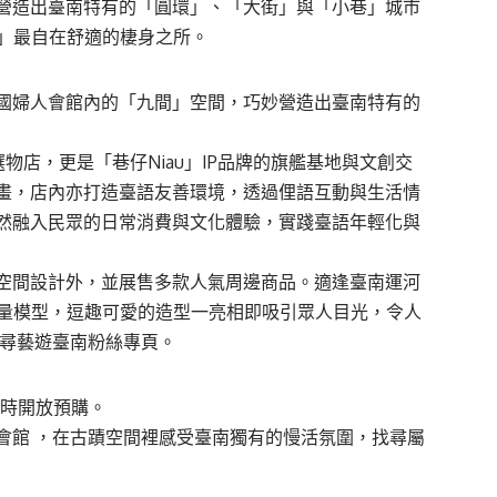
營造出臺南特有的「圓環」、「大街」與「小巷」城市
u」最自在舒適的棲身之所。
國婦人會館內的「九間」空間，巧妙營造出臺南特有的
營選物店，更是「巷仔Niau」IP品牌的旗艦基地與文創交
畫，店內亦打造臺語友善環境，透過俚語互動與生活情
然融入民眾的日常消費與文化體驗，實踐臺語年輕化與
空間設計外，並展售多款人氣周邊商品。適逢臺南運河
限量模型，逗趣可愛的造型一亮相即吸引眾人目光，令人
請搜尋藝遊臺南粉絲專頁。
12時開放預購。
會館 ，在古蹟空間裡感受臺南獨有的慢活氛圍，找尋屬