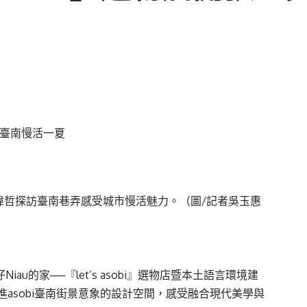
開幕；黃偉哲探訪臺南巷弄感受城市慢活魅力。（圖/記者吳玉惠
au的家──『let’s asobi』選物店暨本土語言環境建
asobi臺南街景意象的設計空間，感受融合現代美學與