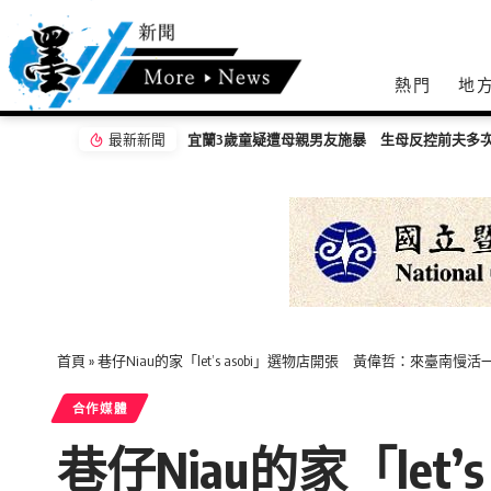
熱門
地
最新新聞
宜蘭3歲童疑遭母親男友施暴 生母反控前夫多
首頁
»
巷仔Niau的家「let’s asobi」選物店開張 黃偉哲：來臺南慢活
合作媒體
巷仔Niau的家「le