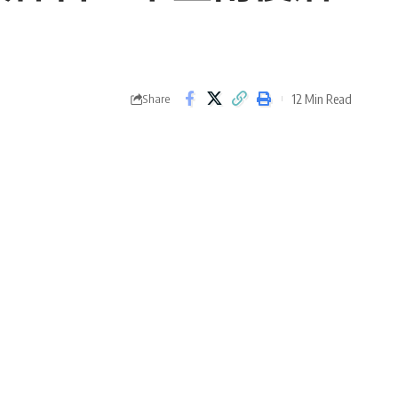
12 Min Read
Share