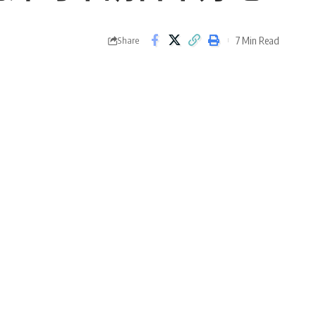
7 Min Read
Share