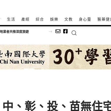
方
生活
產經
綜合
娛樂
文教
身心𩆜
醫藥健
在地業者共推深度旅遊
 中、彰、投、苗無住