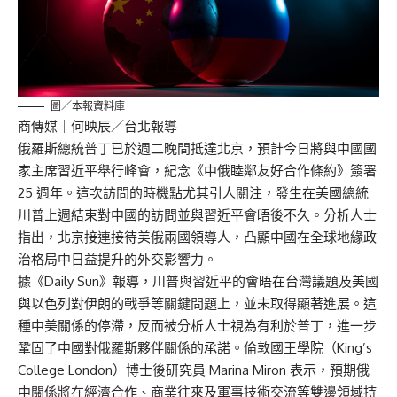
圖／本報資料庫
商傳媒
｜何映辰／台北報導
俄羅斯總統普丁已於週二晚間抵達北京，預計今日將與中國國
家主席習近平舉行峰會，紀念《中俄睦鄰友好合作條約》簽署
25 週年。這次訪問的時機點尤其引人關注，發生在美國總統
川普上週結束對中國的訪問並與習近平會晤後不久。分析人士
指出，北京接連接待美俄兩國領導人，凸顯中國在全球地緣政
治格局中日益提升的外交影響力。
據《Daily Sun》報導，川普與習近平的會晤在台灣議題及美國
與以色列對伊朗的戰爭等關鍵問題上，並未取得顯著進展。這
種中美關係的停滯，反而被分析人士視為有利於普丁，進一步
鞏固了中國對俄羅斯夥伴關係的承諾。倫敦國王學院（King’s
College London）博士後研究員 Marina Miron 表示，預期俄
中關係將在經濟合作、商業往來及軍事技術交流等雙邊領域持