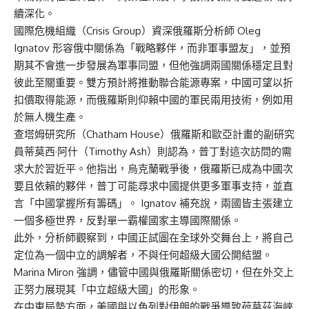
續深化。
國際危機組織（Crisis Group）資深俄羅斯分析師 Oleg
Ignatov 形容俄中關係為「戰略夥伴，而非軍事盟友」，並預
期其不會進一步發展為軍事同盟，但他強調兩國關係穩定且對
彼此至關重要。雙方預計將推動聯合能源專案，中國可望以折
扣價取得能源，而俄羅斯則仰賴中國的軍民兩用技術，例如用
於無人機生產。
查塔姆研究所（Chatham House）俄羅斯和歐亞計畫的副研究
員蒂莫西·阿什（Timothy Ash）則認為，普丁對這次訪問的需
求大於習近平。他指出，烏克蘭戰爭後，俄羅斯已成為中國次
要且依賴的夥伴，普丁可能尋求中國提供更多軍事支持，並直
言「中國掌握所有籌碼」。 Ignatov 補充說，兩國皆主張建立
一個多極世界，反對單一霸權國家主導國際關係。
此外，分析師觀察到，中國正試圖在全球外交舞台上，將自己
定位為一個中立的調解者，不與任何超級大國公開結盟。
Marina Miron 強調，儘管中國與俄羅斯關係密切，但在外交上
正努力展現其「中立超級大國」的形象。
在中東局勢方面，美國與以色列對伊朗的戰爭導致荷莫茲海峽