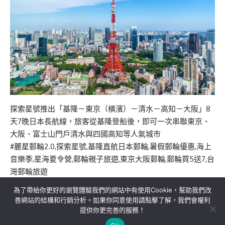
探索星號推出「基隆－東京（橫濱）－清水－高知－大阪」8
天7晚日本長航線，旅客從基隆登船後，即可一次串聯東京、
大阪、富士山門戶清水與四國高知等人氣城市
#麗星郵輪2.0,探索星號,基隆直航日本郵輪,暑假郵輪優惠,海上
音樂季,星海夏令營,郵輪親子旅遊,東京大阪郵輪,郵輪買5送7,台
灣郵輪旅遊
為了帶給你更好的瀏覽體驗我們的網站中有使用Cookie，幫助我們改
善網站的結構和行銷分析。如果你同意使用請點擊了解，我們會權利
提供你更完善的服務！
關於我們
隱私權政策
聯絡我們