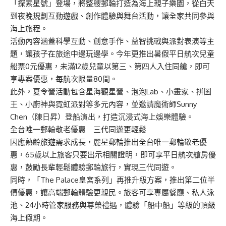
「探索星號」登場，將整艘郵輪打造為海上親子樂園，從白天
到夜晚規劃互動遊戲、創作體驗與舞台活動，讓全家共同參與
海上旅程。
活動內容涵蓋科學互動、創意手作、益智挑戰與派對表演等主
題，讓孩子在旅途中邊玩邊學。今年更推出暑假平日航次兒童
船票0元優惠，未滿12歲兒童以第三、第四人入住同艙，即可
享專案優惠，每航次限量80間。
此外，夏令營活動包含星海觀星營、泡泡Lab、小畫家、拼圖
王、小廚神與霓虹派對等多元內容，並邀請魔術師Sunny
Chen（陳日昇）登船演出，打造沉浸式海上娛樂體驗。
全台唯一郵輪敬老優惠 三代同遊更輕鬆
因應熟齡旅遊需求成長，麗星郵輪推出全台唯一郵輪敬老優
惠，65歲以上旅客只要出示相關證明，即可享平日航次艙房優
惠，鼓勵長輩輕鬆體驗郵輪旅行，實現三代同遊。
同時，「The Palace皇宮系列」再推升級方案，推出第二位半
價優惠，讓高端郵輪體驗更親民。旅客可享專屬餐廳、私人泳
池、24小時管家服務與尊榮禮遇，體驗「船中船」等級的頂級
海上假期。