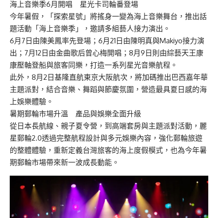
海上音樂季6月開唱 星光卡司輪番登場
今年暑假，「探索星號」將搖身一變為海上音樂舞台，推出話
題活動「海上音樂季」，邀請多組藝人接力演出。
6月7日由陳美鳳率先登場；6月21日由陳明真與Makiyo接力演
出；7月12日由金曲歌后曾心梅開唱；8月9日則由綜藝天王康
康壓軸登船與旅客同樂，打造一系列星光音樂航程。
此外，8月2日基隆直航東京大阪航次，將加碼推出巴西嘉年華
主題派對，結合音樂、舞蹈與節慶氛圍，營造最具夏日感的海
上娛樂體驗。
暑期郵輪市場升溫 產品與娛樂全面升級
從日本長航線、親子夏令營，到高端套房與主題派對活動，麗
星郵輪2.0透過完整航程設計與多元娛樂內容，強化郵輪旅遊
的整體體驗，重新定義台灣旅客的海上度假模式，也為今年暑
期郵輪市場帶來新一波成長動能。