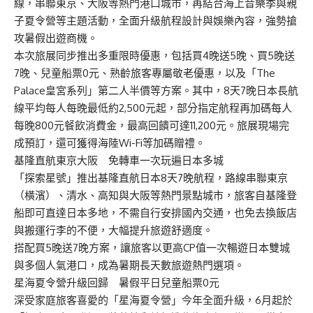
線，串聯東京、大阪等熱門港口城市，再結合海上音樂季與親
子夏令營等主題活動，全面升級航程設計與娛樂內容，強勢搶
攻暑假出遊商機。
本次旅展同步推出多重限時優惠，包括買4晚送5晚、買5晚送
7晚、兒童船票0元、熟齡旅客專屬敬老優惠，以及「The
Palace皇宮系列」第二人半價等方案。其中，8天7晚日本長航
線平均每人每晚最低約2,500元起，部分指定航程再加碼每人
每晚800元餐飲消費金，最高回饋可達11,200元。旅展現場完
成預訂，還可獲得海陸Wi-Fi等加碼贈禮。
基隆直航東京大阪 免轉車一次玩遍日本多城
「探索星號」推出基隆直航日本8天7晚航程，路線串聯東京
（橫濱）、清水、高知與大阪等熱門景點城市，旅客自基隆登
船即可直達日本多地，不需自行安排國內交通，也免去換飯店
與搬運行李的不便，大幅提升旅遊舒適度。
搭配買5晚送7晚方案，讓旅客以更高CP值一次暢遊日本雙城
與多個人氣港口，成為暑期長天數旅遊熱門選項。
星海夏令營升級回歸 暑假平日兒童船票0元
深受家庭旅客喜愛的「星海夏令營」今年全面升級，6月起於