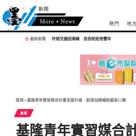
熱門
地
最新新聞
阡陌交通田漸綠 孜孜矻矻待豐年
首頁
»
基隆青年實習媒合計畫全面升級 薪資加碼補助最高1.2萬
產經
基隆青年實習媒合計