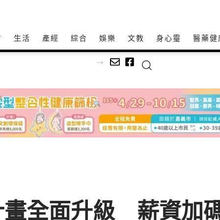
方
生活
產經
綜合
娛樂
文教
身心𩆜
醫藥健
畫全面升級 薪資加碼補