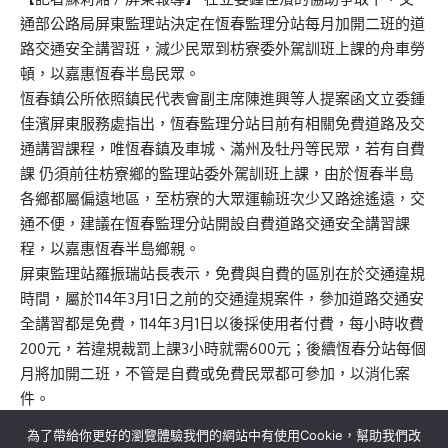
通部公路局屏東監理站決定在恆春監理分站每月加開二班的道
路交通安全講習班，減少民眾到枋寮委外駕訓班上課的舟車勞
頓，以嘉惠恆春半島民眾。
恆春鎮公所依照鎮民代表會副主席陳進興等人提案函文立委鍾
佳濱屏東服務處指出，恆春監理分站目前有相關免費道路及交
通講習課程，唯恆春鎮及車城、滿州及牡丹等民眾，若有自費
課 仍須前往枋寮鄉的監理站委外駕訓班上課，由於恆春半島
各鄉都屬偏遠地區，至枋寮的大眾運輸班次少又路途遙遠，交
通不便，建議在恆春監理分站開設自費道路交通安全講習課
程，以嘉惠恆春半島鄉親。
屏東監理站羅振瑞站長表示，免費與自費的區別在於交通違規
時間，屬於114年3月1日之前的交通違規案件，參加道路交通安
全講習都是免費，114年3月1日以後採使用者付費，每小時收費
200元，若違規裁罰上課3小時就需600元；後續恆春分站每個
月將加開二班，不管是自費或免費民眾都可參加，以消化案
件。
為了帶給你更好的瀏覽體驗我們的網站中有使用Cookie，幫助我們改