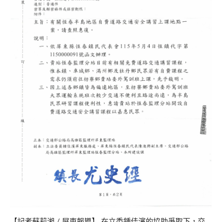
【記者蘇莉湘 / 屏東報導】 在立委鍾佳濱的協助爭取下，交