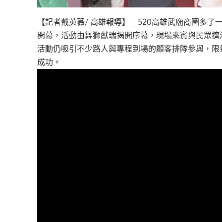
【記者戴英薇/ 高雄報導】 520高雄武廟商圈多
開幕，活動由舞獅獻瑞揭開序幕，現場來賓與民眾擠
活動仍吸引不少路人與專程到場的顧客排隊參與，限
成功。