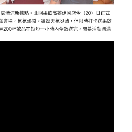
了一處清涼新據點。北回果飲高雄建國店今（20）日正式
滿會場，氣氛熱鬧。雖然天氣炎熱，但限時打卡送果飲
量200杯飲品在短短一小時內全數送完，開幕活動圓滿