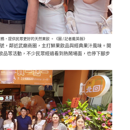
，提供民眾更好的天然果飲 。《圖 / 記者戴英薇》
-5號，鄰近武廟商圈，主打鮮果飲品與經典果汁風味。開
飲品等活動，不少民眾經過看到熱鬧場面，也停下腳步