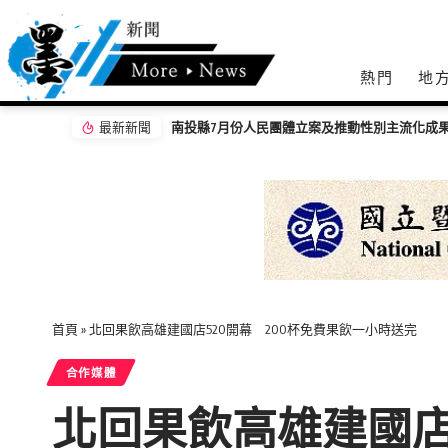
熱門
地
最新新聞
「茶鄉墨韻」濁水溪社大書法聯展開幕 落實藝
首頁
»
北回果飲高雄建國店520開幕 200杯免費果飲一小時送完
合作媒體
北回果飲高雄建國店