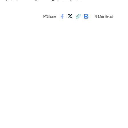
9 Min Read
Share