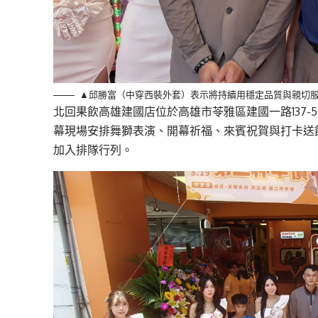
▲邱勝富（中穿西裝外套）表示將持續用穩定品質與親切服務
北回果飲高雄建國店位於高雄市苓雅區建國一路137
幕現場安排舞獅表演、開幕祈福、來賓祝賀與打卡送
加入排隊行列。