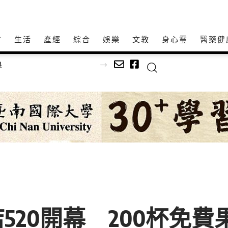
方
生活
產經
綜合
娛樂
文教
身心𩆜
醫藥健
文深耕社區
520開幕 200杯免