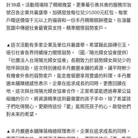
計38桌。活動現場除了精緻晚宴，更秉著引善共善的服務宗旨
號召各企業共襄盛舉，加碼發放每位兒少1,000元紅包、每家
戶贈送價值千元以上的福袋和一份丰丹精緻糕餅禮盒，在溫馨
氛圍中傳遞社會最實質支持，精準關懷弱勢家戶。
▲這次活動有多家企業及單位共襄盛舉，希望藉此拋磚引玉，
吸引社會各界持續接力關懷弱勢。（圖╱陽光婦女協會提供）
「社團法人台灣陽光婦女協會」長期致力於弱勢婦女與兒少的
陪伴與扶助，這次特別連結丰丹嚴選本舖的資源，讓平時鮮少
有機會外食的弱勢家戶，能走進餐廳享用豐盛的料理。丰丹嚴
選本舖陳總感性表示，企業在追求成長的同時，更應回饋在
地，這次與台灣陽光婦女協會合作，正是希望能透過專業公益
組織的引介，將資源精準送到最需要的孩子手中，除了希望孩
子們吃得開心，更期待這份「愛」能照亮孩子的心，啟發他們
對未來的希望。
▲丰丹嚴選本舖陳蓓梅總經理表示，企業在追求成長的同時，