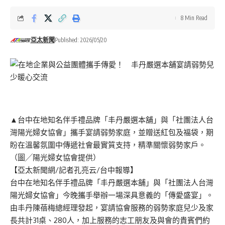
8 Min Read
亞太新聞
Published: 2026/05/20
▲台中在地知名伴手禮品牌「丰丹嚴選本舖」與「社團法人台
灣陽光婦女協會」攜手宴請弱勢家庭，並贈送紅包及福袋，期
盼在溫馨氛圍中傳遞社會最實質支持，精準關懷弱勢家戶。
（圖╱陽光婦女協會提供）
【亞太新聞網/記者孔亮云/台中報導】
台中在地知名伴手禮品牌「丰丹嚴選本舖」與「社團法人台灣
陽光婦女協會」今晚攜手舉辦一場深具意義的「傳愛盛宴」。
由丰丹陳蓓梅總經理發起，宴請協會服務的弱勢家庭兒少及家
長共計31桌、280人，加上服務的志工朋友及與會的貴賓們約