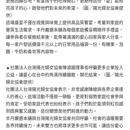
更應回饋在地，希望孩子們吃得開心，更期待這份「愛」能照
亮孩子的心，啟發他們對未來的希望。（圖╱陽光婦女協會提
供）
這場盛宴不僅在視覺與味覺上提供高品質饗宴，考量到家庭的
實質生活需求，丰丹嚴選本舖為每個家庭備妥精緻伴手禮盒，
讓參與者在餐敘結束後，能帶著滿滿的愛心回家與家人分享，
每一家戶發送價值千元以上的日常用品福袋一份，有糖果、泡
麵、牛奶和香皂等內容物。
▲社團法人台灣陽光婦女協會陳淑圓理事長呼籲更多企業投入
公益，讓愛心在台中的角落持續擴散、開花結果。（圖╱陽光
婦女協會提供）
社團法人台灣陽光婦女協會表示，非常感謝陳總與各界企業達
人的善心，這場活動不僅是一頓飯，更是對弱勢家庭社會參與
的肯定。受助家庭代表也紛紛表示，孩子們對於能領到紅包感
到既興奮又感動，這份關懷是他們前進的動力。
丰丹嚴選本舖與台灣陽光婦女協會共同呼籲，社會的溫暖需要
各界持續接力，未來雙方也將尋求更多合作可能，讓這份愛心