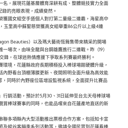
一名，展現花蓮基層體育深耕有成、整體競技實力全面
紀錄的亮眼表現，成績斐然。
榮獲國女組空手道個人對打第二量級二連霸，海星高中
錄，玉里高中蘇聖慈榮獲高女組舉重86公斤以上級4連
n Beauties）以及瑪大藝術恆舞集帶來精采的開場
唯一場次，由味全龍與台鋼雄鷹進行二連戰。昨（19）
度交鋒，在球迷熱情應援下爭取系列賽最終勝利。
賽環境，花蓮縣政府長期積極投入棒球場館硬體升級，
括內野看台頂棚薄膜更新、夜間照明全面升級為高效能
修等，同時於內野座位區增設監視系統，全面提升比賽品
行銷活動，預計於5月30、31日延伸至台北天母棒球場
觀賞棒球賽事的同時，也能品嚐來自花蓮產地直送的新
串聯多項縣內大型活動推出票根合作方案，包括知卡宣
節及縱谷客韻季系列活動等，邀請全國民眾到花蓮看棒