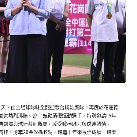
第二天，由主場球隊味全龍迎戰台鋼雄鷹隊，再度於花蓮德
氛熱烈沸騰。為了鼓勵績優運動選手，特別邀請115年
自到場與球迷共同觀賽，感受職棒魅力與球迷熱情。
峰，勇奪28金26銀19銅，締造十年來最佳成績，總獎