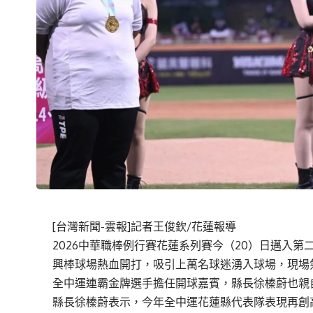
[台灣新聞-雲報]記者王俊欽/花蓮報導
2026中華職棒例行賽花蓮系列賽今（20）日邁入
興棒球場熱血開打，吸引上萬名球迷湧入球場，現場氣
全中運連霸金牌選手擔任開球嘉賓，縣長徐榛蔚也親
縣長徐榛蔚表示，今年全中運花蓮縣代表隊表現再創高