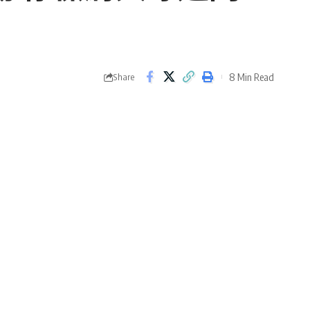
8 Min Read
Share