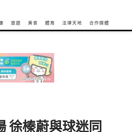
康
旅遊
美食
體育
法律天地
合作媒體
場 徐榛蔚與球迷同