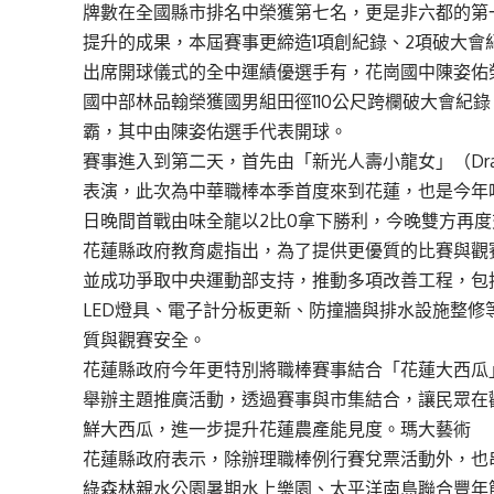
牌數在全國縣市排名中榮獲第七名，更是非六都的第
提升的成果，本屆賽事更締造1項創紀錄、2項破大會
出席開球儀式的全中運績優選手有，花崗國中陳姿佑
國中部林品翰榮獲國男組田徑110公尺跨欄破大會紀
霸，其中由陳姿佑選手代表開球。
賽事進入到第二天，首先由「新光人壽小龍女」（Drago
表演，此次為中華職棒本季首度來到花蓮，也是今年
日晚間首戰由味全龍以2比0拿下勝利，今晚雙方再
花蓮縣政府教育處指出，為了提供更優質的比賽與觀
並成功爭取中央運動部支持，推動多項改善工程，包
LED燈具、電子計分板更新、防撞牆與排水設施整
質與觀賽安全。
花蓮縣政府今年更特別將職棒賽事結合「花蓮大西瓜」
舉辦主題推廣活動，透過賽事與市集結合，讓民眾在
鮮大西瓜，進一步提升花蓮農產能見度。瑪大藝術
花蓮縣政府表示，除辦理職棒例行賽兌票活動外，也
綠森林親水公園暑期水上樂園、太平洋南島聯合豐年