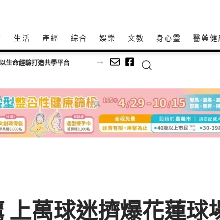
方
生活
產經
綜合
娛樂
文教
身心𩆜
醫藥健
師以生命經驗打造共學平台
歡
 上萬球迷擠爆花蓮球