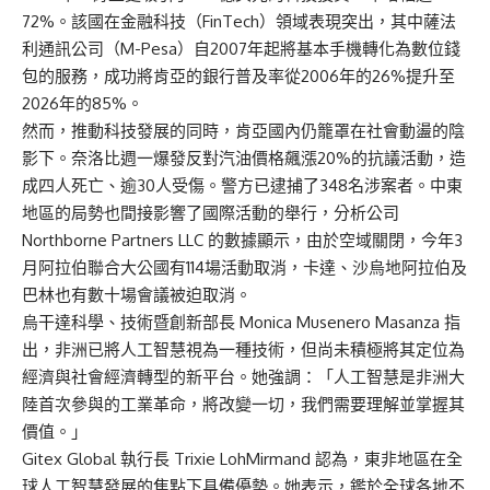
72%。該國在金融科技（FinTech）領域表現突出，其中薩法
利通訊公司（M-Pesa）自2007年起將基本手機轉化為數位錢
包的服務，成功將肯亞的銀行普及率從2006年的26%提升至
2026年的85%。
然而，推動科技發展的同時，肯亞國內仍籠罩在社會動盪的陰
影下。奈洛比週一爆發反對汽油價格飆漲20%的抗議活動，造
成四人死亡、逾30人受傷。警方已逮捕了348名涉案者。中東
地區的局勢也間接影響了國際活動的舉行，分析公司
Northborne Partners LLC 的數據顯示，由於空域關閉，今年3
月阿拉伯聯合大公國有114場活動取消，卡達、沙烏地阿拉伯及
巴林也有數十場會議被迫取消。
烏干達科學、技術暨創新部長 Monica Musenero Masanza 指
出，非洲已將人工智慧視為一種技術，但尚未積極將其定位為
經濟與社會經濟轉型的新平台。她強調：「人工智慧是非洲大
陸首次參與的工業革命，將改變一切，我們需要理解並掌握其
價值。」
Gitex Global 執行長 Trixie LohMirmand 認為，東非地區在全
球人工智慧發展的焦點下具備優勢。她表示，鑑於全球各地不