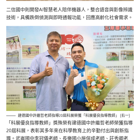
二信國中則開發AI智慧老人陪伴機器人，整合語音與影像辨識
技術，具備跌倒偵測與即時通報功能，回應高齡化社會需求。
建德國中許繼哲老師指導20屆科展榮獲「科展優良指導教師」 (右一)
「科展優良指導教師」獎殊榮有建德國中許繼哲老師榮獲指導
20屆科展，表彰其多年來在科學教育上的辛勤付出與創新指
導。武崙國中李冠儀老師、長樂國小施保成老師、莊秀卿老