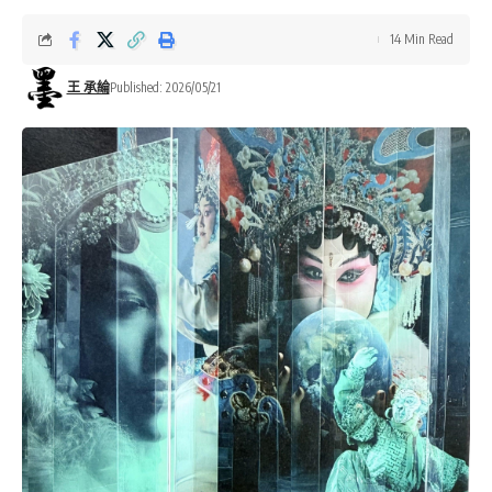
14 Min Read
王 承綸
Published: 2026/05/21