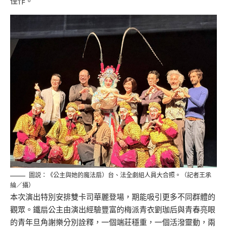
佳作。
圖説：《公主與她的魔法扇）台、法全劇組人員大合照。（記者王承
綸／攝）
本次演出特別安排雙卡司華麗登場，期能吸引更多不同群體的
觀眾。鐵扇公主由演出經驗豐富的梅派青衣劉珈后與青春亮眼
的青年旦角謝樂分別詮釋，一個端莊穩重，一個活潑靈動，兩