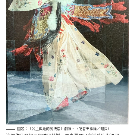
圖説：《公主與她的魔法扇》劇照。（記者王承綸／翻攝）