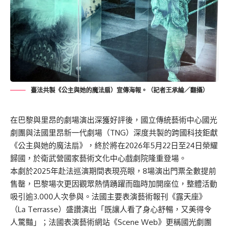
臺法共製《公主與她的魔法扇）宣傳海報。（記者王承綸／翻攝）
在巴黎與里昂的劇場演出深獲好評後，國立傳統藝術中心國光
劇團與法國里昂新一代劇場（TNG）深度共製的跨國科技鉅獻
《公主與她的魔法扇》，終於將在2026年5月22日至24日榮耀
歸國，於衛武營國家藝術文化中心戲劇院隆重登場。
本劇於2025年赴法巡演期間表現亮眼，8場演出門票全數提前
售罄，巴黎場次更因觀眾熱情踴躍而臨時加開座位，整體活動
吸引逾3.000人次參與。法國主要表演藝術報刊《露天座》
（La Terrasse）盛讚演出「既讓人看了身心舒暢，又美得令
人驚豔」；法國表演藝術網站《Scene Web》更稱國光劇團