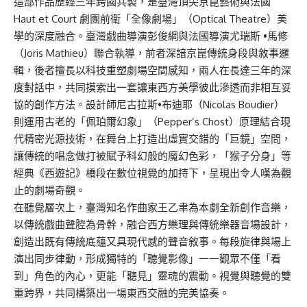
這部作品歷經三年跨國共製，是臺灣頂尖京崑藝術與法國
Haut et Court 劇團前衛「全像劇場」（Optical Theatre）美
學的深度融合。臺灣戲曲導演彭俊綱與法國導演尤瑞斯 •馬修
（Joris Mathieu）聯合執導，前者深諳京崑傳統身段與敘事邏
輯，後者擅長以科技重塑劇場空間感知，兩人在長達三年的深
度對話中，共同摸索出一套讓東西方美學彼此滲透而非相互妥
協的創作方法。設計師尼古拉斯•布迪耶（Nicolas Boudier）
則運用古老的「佩珀爾幻象」（Pepper’s Chost）原理結合現
代精密光源技術，在舞台上打造出虛實交錯的「巨鏡」空問，
讓傳統的唱念做打被賦予科幻般的魔幻色彩，「猴子分身」等
經典《西遊記》橋段在數位視覺的加持下，呈現出令人嘆為觀
止的劇場奇觀。
在聽覺層次上，臺灣知名作曲家王乙聿為本劇全新創作音樂，
以傳統戲曲聲腔為骨幹，融合西方樂理與傳統樂器音場設計，
創造出既有傳統底蘊又具現代感的聲音敘事。每段旋律與場上
演出同步律動，形成獨特的「聽覺影像」一一觀眾不僅「看
到」角色的內心，更能「聽見」靈魂的震動。視覺與聽覺的雙
重跨界，共同構築出一場東西交融的完美協奏。