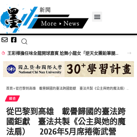
王彩樺擔任味全龍開球嘉賓 尬舞小龍女「逆天女團鉛筆腿」搶鏡
首頁
»
從巴黎到高雄 載譽歸國的臺法跨國鉅獻 臺法共製《公主與她的魔法扇） 2026年5月席捲衛武營
綜合
從巴黎到高雄 載譽歸國的臺法跨
國鉅獻 臺法共製《公主與她的魔
法扇） 2026年5月席捲衛武營