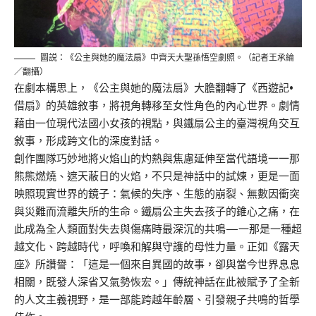
圖説：《公主與她的魔法扇》中齊天大聖孫悟空劇照。（記者王承綸
／翻攝）
在劇本構思上，《公主與她的魔法扇》大膽翻轉了《西遊記•
借扇》的英雄敘事，將視角轉移至女性角色的內心世界。劇情
藉由一位現代法國小女孩的視點，與鐵扇公主的臺灣視角交互
敘事，形成跨文化的深度對話。
創作團隊巧妙地將火焰山的灼熱與焦慮延伸至當代語境一一那
熊熊燃燒、遮天蔽日的火焰，不只是神話中的試煉，更是一面
映照現實世界的鏡子：氣候的失序、生態的崩裂、無數因衝突
與災難而流離失所的生命。鐵扇公主失去孩子的錐心之痛，在
此成為全人類面對失去與傷痛時最深沉的共鳴—一那是一種超
越文化、跨越時代，呼喚和解與守護的母性力量。正如《露天
座》所讚譽：「這是一個來自異國的故事，卻與當今世界息息
相關，既發人深省又氣勢恢宏。」傳統神話在此被賦予了全新
的人文主義視野，是一部能跨越年齡層、引發親子共鳴的哲學