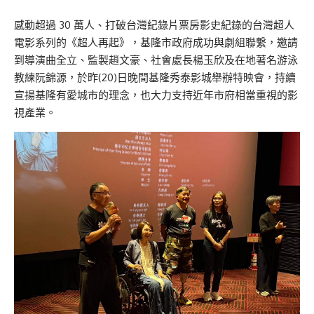
感動超過 30 萬人、打破台灣紀錄片票房影史紀錄的台灣超人
電影系列的《超人再起》，基隆市政府成功與劇組聯繫，邀請
到導演曲全立、監製趙文豪、社會處長楊玉欣及在地著名游泳
教練阮錦源，於昨(20)日晚間基隆秀泰影城舉辦特映會，持續
宣揚基隆有愛城市的理念，也大力支持近年市府相當重視的影
視產業。