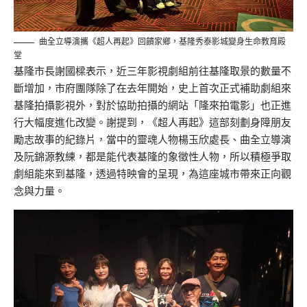
曲全立導演攜《超人再起》回饋家鄉，基隆秀泰影城變身生命教育殿
堂
基隆市長謝國樑表示，近三年影視劇組前往基隆取景的數量不
斷增加，市府團隊除了在去年開始，史上首次正式補助劇組來
基隆拍攝影視外，對於協助拍攝的網站「隆來拍電影」也正進
行大幅度進化改變。謝提到，《超人再起》這部刻劃身障朋友
勵志故事的紀錄片，當中的靈魂人物楊玉欣處長、曲全立導演
及阮錦源教練，都是能代表基隆的象徵性人物，所以積極爭取
劇組能來到基隆，透過特映會的呈現，為這座城市帶來正向觀
念與力量。