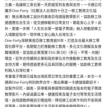
力量。為讓移工來台第一天即感受到友善與支持，
一卡通公司
攜手
One-Forty（社團法人台灣四十分之一移工教育文化協
會）
推出專為移工設計的東南亞母語版教學影片，協助移工快
速適應在台生活，從交通移動到日常支付，都能安心上手。此
外，更進一步將「人生在台第一張電子票證」納入勞動部移工
入境歡迎包中，陪伴移工安心融入台灣生活。
One-Forty深耕東南亞移工教育逾10年，打造全台最大移工學
習社群平台，長期致力於推動移工教育、多元文化理解及友善
職場環境，並協助企業落實 ESG 與 DEI（多元、平等、共融）
理念。近年亦持續與
企業和
政府單位合作推動移工教育及生活
支持方案，期待透過更多元且具同理心的服務，協助移工更順
利融入台灣社會。
考量電子票證已成為台灣民眾日常生活的重要工具，本次
一卡
通與
One-Forty特別跨界合作，推出專屬一卡通儲值
歡迎
卡，
並製作印尼、越南、菲律賓與泰國等四國語言版本的電子票證
教學影片。內容涵蓋公車、捷運搭乘及電子支付等常見生活情
境，由母語教師親自引導說明，降低移工初來乍到的不安與資
訊落差，協助其更快建立生活安全感與金融使用信心。