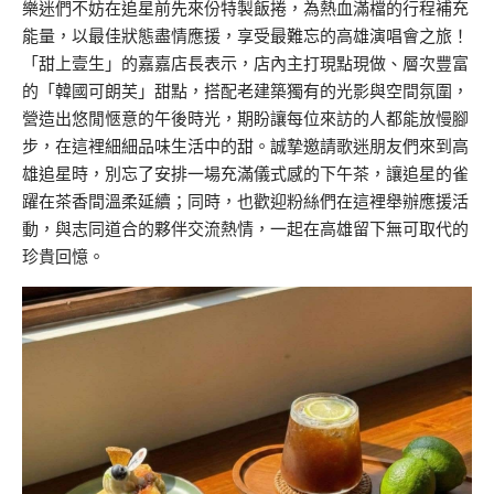
樂迷們不妨在追星前先來份特製飯捲，為熱血滿檔的行程補充
能量，以最佳狀態盡情應援，享受最難忘的高雄演唱會之旅！
「甜上壹生」的嘉嘉店長表示，店內主打現點現做、層次豐富
的「韓國可朗芙」甜點，搭配老建築獨有的光影與空間氛圍，
營造出悠閒愜意的午後時光，期盼讓每位來訪的人都能放慢腳
步，在這裡細細品味生活中的甜。誠摯邀請歌迷朋友們來到高
雄追星時，別忘了安排一場充滿儀式感的下午茶，讓追星的雀
躍在茶香間溫柔延續；同時，也歡迎粉絲們在這裡舉辦應援活
動，與志同道合的夥伴交流熱情，一起在高雄留下無可取代的
珍貴回憶。