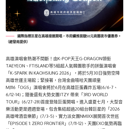
國際指標巨星在高雄接連開唱，市府續推面額50元商圈夜市優惠券。
（經發局提供）
高雄演唱會熱潮不間斷！由K-POP天王G-DRAGON領銜
TAEYEON、FTISLAND等5組超人氣韓團歌手的拼盤演唱會
「K-SPARK IN KAOHSIUNG 2026」，將於5月30日強勢空降
高雄世運主場館；緊接著，台灣金曲嘻哈天團頑童
MJ116「OGS」演唱會將於6月在高雄巨蛋轟炸五場(6/6-7、
6/12-14)；隨後還有大勢女團ITZY 帶來「3RD WORLD
TOUR」(6/27-28)首度登陸巨蛋開唱。進入盛夏七月，大型音
樂活動更是週週登場，包含集結超過20組台韓巨星的「2026
高雄啤酒音樂節」(7/3-5)、實力派女團NMIXX展開首次世巡
「EPISODE 1: ZERO FRONTIER」(7/11-12)、天團EXO氣勢再臨