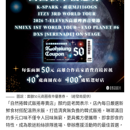
圖説：面額50元商圈夜市優惠券。（經發局提供）
「自然捲韓式飯捲專賣店」顏均庭老闆表示，店內每日嚴選新
鮮食材搭配溫熱米飯，打造清爽無負擔的韓式飯捲，琳瑯滿目
的多元口味不僅令人回味無窮，更具備方便攜帶、即拿即食的
特性，成為歌迷粉絲排隊進場、舉辦應援活動時的最佳首選，