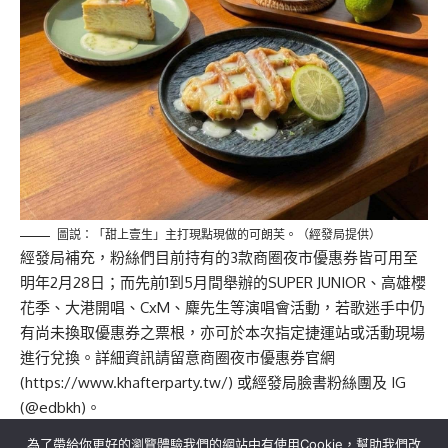
圖説：「甜上壹生」主打現點現做的可朗芙。（經發局提供）
經發局補充，粉絲們目前持有的3款商圈夜市優惠券皆可用至
明年2月28日；而先前1到5月間舉辦的SUPER JUNIOR、高雄櫻
花季、大港開唱、CxM、麋先生等演唱會活動，若歌迷手中仍
有尚未換取優惠券之票根，亦可於本次指定捷運站或活動現場
進行兌換。詳細資訊請留意商圈夜市優惠券官網
(https://www.khafterparty.tw/) 或經發局臉書粉絲團及 IG
(@edbkh)。
為了帶給你更好的瀏覽體驗我們的網站中有使用Cookie，幫助我們改