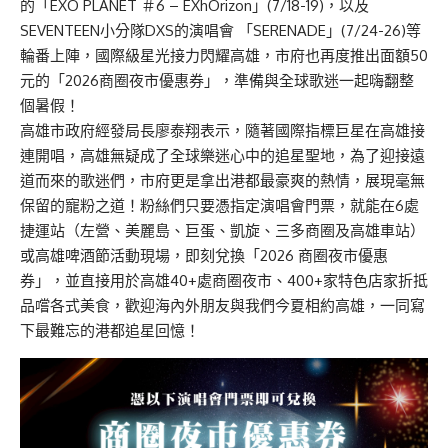
的「EXO PLANET ＃6 – EXhOrizon」(7/18-19)，以及
SEVENTEEN小分隊DXS的演唱會 「SERENADE」(7/24-26)等
輪番上陣，國際級星光接力閃耀高雄，市府也再度推出面額50
元的「2026商圈夜市優惠券」，準備與全球歌迷一起嗨翻整
個暑假！
高雄市政府經發局長廖泰翔表示，隨著國際指標巨星在高雄接
連開唱，高雄無疑成了全球樂迷心中的追星聖地，為了迎接遠
道而來的歌迷們，市府更是拿出港都最豪爽的熱情，展現毫無
保留的寵粉之道！粉絲們只要憑指定演唱會門票，就能在6處
捷運站（左營、美麗島、巨蛋、凱旋、三多商圈及高雄車站）
或高雄啤酒節活動現場，即刻兌換「2026 商圈夜市優惠
券」，並直接用於高雄40+處商圈夜市、400+家特色店家折抵
品嚐各式美食，歡迎海內外朋友與我們今夏相約高雄，一同寫
下最難忘的港都追星回憶！