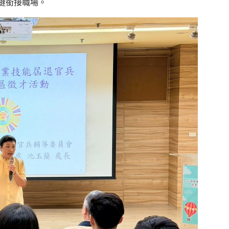
縫銜接職場。