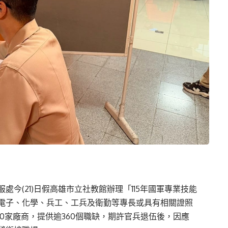
服處今
(21)
日
假高雄市立社教館辦理「115
年國軍專業技能
電子、化學、兵工、工兵及衛勤等專長或具有相關證照
0家廠商，提供逾360個職缺，期許官兵退伍後，因應