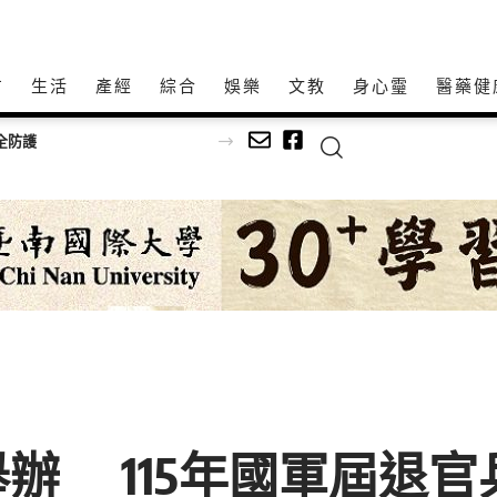
方
生活
產經
綜合
娛樂
文教
身心𩆜
醫藥健
練團找回昔 Pub 駐唱美好時光
辦 115年國軍屆退