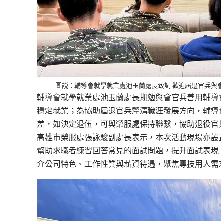
圖説：輔導會就學就業處池玉蘭處長致詞 歡迎屆退官兵與
輔導會就學就業處池玉蘭處長期勉與會官兵善用輔導
穩定就業；為協助屆退官兵釐清職涯發展方向，輔導
差，如決定退伍，可與榮服處保持聯繫，協助退役官
高雄市榮服處張詠駿副處長表示，本次活動現場亦
設
幫助求職者練習回答常見的面試問題，提升面試表現
介公司特色、工作性質與薪資待遇，聚焦專技用人需