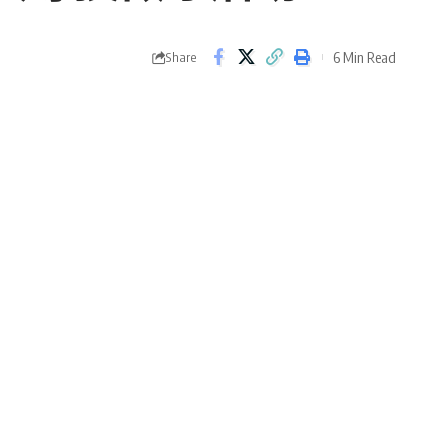
6 Min Read
Share