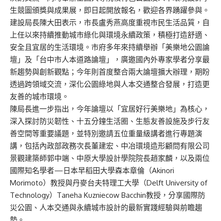
生競圖頒獎與成果展，即日起開放報名，歡迎各界踴躍參與。
建設局長陳大田表示，市長盧秀燕高度重視市民生活品質，自
上任以來持續推動城市綠化與環境永續政策，積極打造舒適、
安全且宜居的生活環境。市府多年來持續舉辦「美樂地公園論
壇」及「台中市人本道路論壇」，廣邀國內外專家學者分享最
新趨勢與創新觀點；今年則首度整合兩大論壇擴大辦理，期盼
透過跨領域交流，深化公園綠地與人本交通整合發展，打造更
友善的城市環境。
陳局長進一步指出，今年論壇以「宜居好行美樂地」為核心，
深入探討防災韌性、十五分鐘生活圈、生態友善設施及步行友
善空間等重要議題，並特別邀請五位重量級講者進行專題演
講，包括內政部政務次長董建宏、中冶環境造形顧問有限公司
景觀建築師郭中端、中原大學設計學院院長趙家麟，以及兩位
國際知名學者—日本早稻田大學森本章倫（Akinori
Morimoto）教授與丹麥台夫特理工大學（Delft University of
Technology）Taneha Kuzniecow Bacchin教授，分享國際防
災公園、人本交通與永續城市設計的最新實踐經驗與前瞻趨
勢。