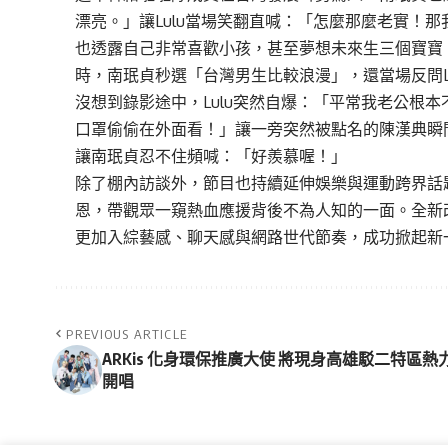
漂亮。」讓Lulu當場笑翻直喊：「怎麼那麼老實！
也透露自己非常喜歡小孩，甚至夢想未來生三個寶寶。
時，南珉貞秒選「台灣男生比較浪漫」，還當場反問L
沒想到錄影途中，Lulu突然自爆：「平常我老公根
口罩偷偷在外面看！」讓一旁突然被點名的
陳漢典
瞬
讓南珉貞忍不住頻喊：「好羨慕喔！」
除了棚內訪談外，節目也持續延伸娛樂與運動跨界話
恩，帶觀眾一窺熱血應援背後不為人知的一面。全新
更加入綜藝感、聊天感與網路世代節奏，成功掀起新
PREVIOUS ARTICLE
ARKis 化身環保推廣大使 將現身高雄駁二特區熱
開唱