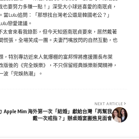
那我也要努力多賺一點！」深受大小球迷喜愛的南珉貞，
當Lulu追問：「那想找台灣老公還是韓國老公？」
ulu戀愛建議。
本不太會來看我錄影，但今天知道南珉貞要來，居然戴著
間慌張，全場笑成一團。夫妻鬥嘴放閃的自然互動，也
題，特別專訪近來人氣爆棚的
富邦悍將
應援團長布萊
改版後的《完全娛樂》，不只保留經典娛樂新聞精神，
一波「完娛熱潮」。
NEXT ARTICLE
力
Apple Mim 海外第一次「結婚」獻給台灣「再幫我
戴一次戒指？」辦桌婚宴搬進見面會