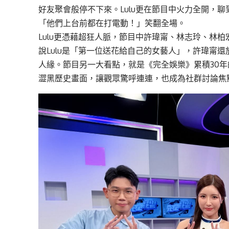
好友聚會般停不下來。Lulu更在節目中火力全開，
「他們上台前都在打電動！」笑翻全場。
Lulu更憑藉超狂人脈，節目中
許瑋甯
、
林志玲
、
林柏
說Lulu是「第一位送花給自己的女藝人」，許瑋甯還
人緣。節目另一大看點，就是《完全娛樂》累積30
澀黑歷史畫面，讓觀眾驚呼連連，也成為社群討論焦