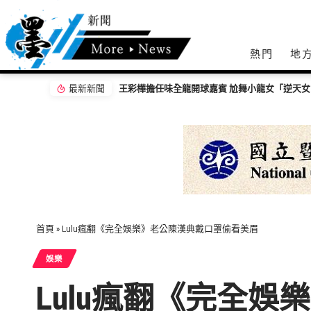
熱門
地
最新新聞
王彩樺擔任味全龍開球嘉賓 尬舞小龍女「逆天
首頁
»
Lulu瘋翻《完全娛樂》老公陳漢典戴口罩偷看美眉
娛樂
Lulu瘋翻《完全