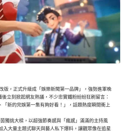
大改版，正式升級成「娛樂新聞第一品牌」，強勢進軍晚
首播後立刻掀起網友熱議，不少忠實鐵粉紛紛狂刷留言：
」、「新的完娛第一集有夠好看！」，話題熱度瞬間衝上
路梓茵獨挑大樑，以超強節奏感與「瘋感」滿滿的主持風
加入大量主題式聊天與藝人私下爆料，讓觀眾像在追星