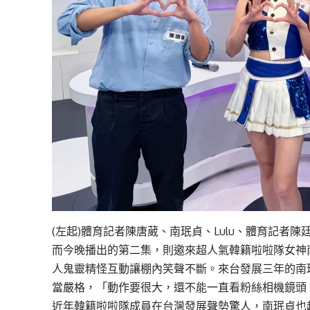
(左起)體育記者陳唐葳、南珉貞、Lulu、體育記者陳
而今晚播出的第二集，則邀來超人氣韓籍啦啦隊女神
人鬼靈精怪互動讓棚內笑聲不斷。來台發展三年的南
當嚴格，「動作要很大，還不能一直看粉絲相機鏡頭
近年韓籍啦啦隊成員在台灣發展聲勢驚人，南珉貞也