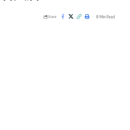
8 Min Read
Share