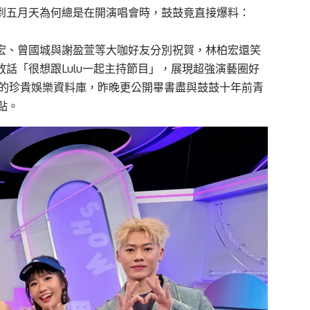
聊到五月天為何總是在開演唱會時，鼓鼓竟直接爆料：
宏、曾國城
與
謝盈萱
等大咖好友分別祝賀，
林柏宏
還笑
放話「很想跟Lulu一起主持節目」，展現超強演藝圈好
年的珍貴娛樂資料庫，昨晚更公開
畢書盡
與
鼓鼓
十年前青
點。