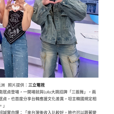
廷洲 照片提供：
三立電視
南珉貞
登場，一開場就與Lulu大跳招牌「三振舞」，兩
珉貞，也首度分享台韓應援文化差異，坦言韓國規定相
。」
超誠實自爆：「來台灣後收入比較好，臉也可以跟著變