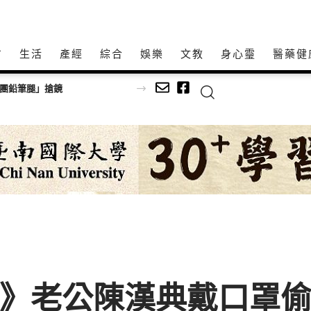
方
生活
產經
綜合
娛樂
文教
身心𩆜
醫藥健
女團鉛筆腿」搶鏡
娛樂》老公陳漢典戴口罩