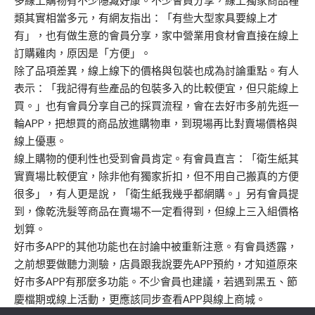
多線上購物有不少隱藏好康。不少會員分享，線上獨家商品種
類其實相當多元，有網友指出：「有些大型家具要線上才
有」，也有做生意的會員分享，家中營業用食材會直接在線上
訂購雞肉，原因是「方便」。
除了品項差異，線上線下的價格與包裝也成為討論重點。有人
表示：「我記得有些產品的包裝多入的比較便宜，但只能線上
買。」也有會員分享自己的採買流程，會在去好市多前先逛一
輪APP，把想買的商品放進購物車，到現場再比對賣場價格與
線上優惠。
線上購物的便利性也受到會員肯定。有會員直言：「衛生紙其
實賣場比較便宜，除非他有獨家折扣，但不用自己搬真的方便
很多」，有人更是說，「衛生紙我幾乎都網購。」另有會員提
到，像乾洗髮等商品在賣場不一定看得到，但線上三入組價格
划算。
好市多APP的其他功能也在討論中被重新注意。有會員透露，
之前想要做聽力測驗，店員跟我說要先APP預約，才知道原來
好市多APP有那麼多功能。不少會員也建議，若遇到黑五、節
慶檔期或線上活動，更應該同步查看APP與線上商城。