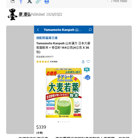
7 Min Read
廖 濬弘
Published: 2026/05/22