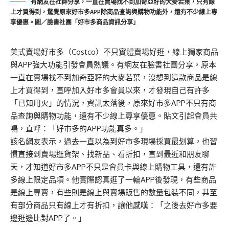
有網友在社群分享，一直在賣場找不到加奇亞籽的大麥若葉，只有線
上才買得到，驚覺原來好市多APP除商品查詢與購物功能外，還有不少線上專
享優惠。圖／臉書社團「好市多商品資訊分享」
美式賣場好市多（Costco）不只實體賣場好逛，線上獨家商品
與APP強大功能引發會員熱議。有網友在臉書社團分享，原本
一直在賣場找不到加奇亞籽的大麥若葉，沒想到這款商品是線
上才買得到，直呼加入好市多會員以來，才發現自己有許多
「已知用火」的情況，資訊太落後，原來好市多APP不只有商
品查詢與購物功能，還有不少線上專享優惠。貼文引起會員共
鳴，直呼：「好市多的APP功能真多。」
該名網友表示，過去一直以為到好市多現場採買最划算，也習
慣直接到賣場逛貨架、找新品、看折扣，直到最近和朋友聊
天，才知道好市多APP不只是會員卡與線上購物工具，還有許
多線上限定品項。他實際認真逛了一輪APP後發現，有些商品
是線上專賣，有些則是線上與賣場販售的數量包裝不同，甚至
有部分商品只有線上才有折扣，讓他感嘆：「之後去好市多要
邊逛邊比對APP了。」