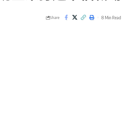
8 Min Read
Share