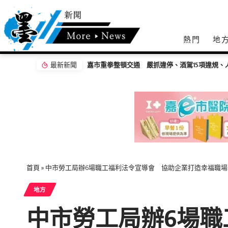
熱門
地
最新新聞
嘉市重拳整頓交通 嚴抓違停、酒駕15項違規、
首頁
»
中市勞工局辦6場職工福利法令宣導會 協助企業打造幸福職場
地方
中市勞工局辦6場