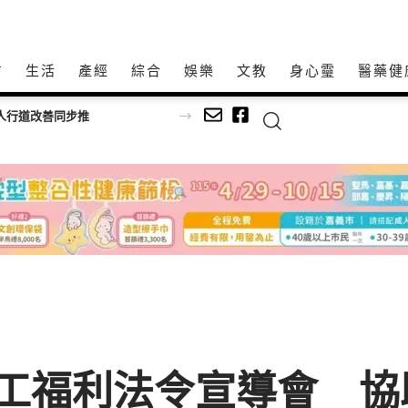
方
生活
產經
綜合
娛樂
文教
身心𩆜
醫藥健
人行道改善同步推
職工福利法令宣導會 協