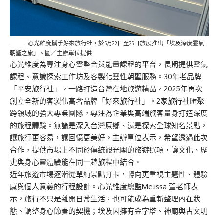
心光維度攜手好來旅行社，於5月22日至25日旅展推出「埃及深度靈氣
朝聖之旅」。圖／主辦單位提供
心光維
度為專注身心靈整合與能量課程的平台，長期提供靈氣
課程、意識探索工作坊及客製化靈性朝聖服務。
30
年老品牌
「平安旅行社」，一路打造台灣在地旅遊精品，
2025
年再次
創立全新的客製化高
奢
品牌「好來旅行社」。
2
家旅行社匯聚
跨領域的強大專業團隊，專注為企業與高端旅客量身打造深度
的旅程體驗。無論是深入台灣原鄉、還是探索全球知名景點，
讓旅行更容易，讓回憶更美好。主辦單位表示，希望透過此次
合作，提供市場上不同於傳統觀光團的旅遊選項，讓文化、歷
史與身心靈體驗能在同一
趟
旅程中結合。
近年旅遊市場逐漸從單純景點打卡，轉向更重視主題性、體驗
感與個人意義的行程設計。心光維度總監Melissa 萱老師表
示，旅行不只是離開日常生活，也可能成為重新整理內在狀
態、調整身心節奏的契機；埃及因擁有金字塔、神廟與古文明