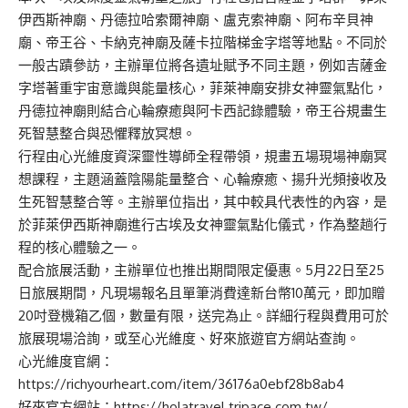
伊西斯神廟、丹德拉哈索爾神廟、盧克索神廟、阿布辛貝神
廟、帝王谷、卡納克神廟及薩卡拉階梯金字塔等地點。不同於
一般古蹟參訪，主辦單位將各遺址賦予不同主題，例如吉薩金
字塔著重宇宙意識與能量核心，菲萊神廟安排女神靈氣點化，
丹德拉神廟則結合心輪療癒與阿卡西記錄體驗，帝王谷規畫生
死智慧整合與恐懼釋放冥想。
行程由心光維度資深靈性導師全程帶領，規畫五場現場神廟冥
想課程，主題涵蓋陰陽能量整合、心輪療癒、揚升光頻接收及
生死智慧整合等。主辦單位指出，其中較具代表性的內容，是
於菲萊伊西斯神廟進行古埃及女神靈氣點化儀式，作為整趟行
程的核心體驗之一。
配合旅展活動，主辦單位也推出期間限定優惠。5月22日至25
日旅展期間，凡現場報名且單筆消費達新台幣10萬元，即加贈
20吋登機箱乙個，數量有限，送完為止。詳細行程與費用可於
旅展現場洽詢，或至心光維度、好來旅遊官方網站查詢。
心光維度官網：
https://richyourheart.com/item/36176a0ebf28b8ab4
好來官方網站：
https://holatravel.tripace.com.tw/