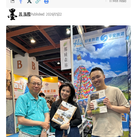
11 Min Read
呂 泓陞
Published: 2026/05/22