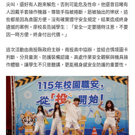
尖叫，還好有人跑來解危，否則可能危及性命。他還曾目睹有
人因戴手套操作機器，導致手指被捲斷，筋被抽出的慘狀，這
些都是因為貪圖方便，沒有確實遵守安全規定，結果造成終身
遺憾的案例。廖校長告誡學生：「安全一定要隨時注意，不要
因一時方便，終身付出代價。」
這次活動由南投縣政府主辦，南投高中協辦，並結合情境圖卡
判斷、分貝量測、防護裝備認識、高處作業安全觀察與機具操
作體驗，讓學生不只是聽講，更能親身感安全防護的重要性。