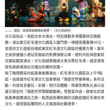
圖説：紙風車劇團精彩劇照。（文化局提供）
文化局指出，為配合本次演出，特別規劃多項優惠與交通服
務。演出當日紅毛港文化園區入園門票一律適用優惠價49元，
並提供文化遊艇自棧貳庫至紅毛港文化園區的優惠方案。當天
也安排捷運小港站至園區的免費接駁公車，便利市民與遊客前
往園區觀賞演出。文化局誠摯邀請大家共聚紅毛港，感受港灣
夜色與劇場演出交織出的獨特氛圍。
除了晚間精采的紙風車劇團演出，紅毛港文化園區自上午11點
起，由高雄市紅毛港文化協會舉辦「環遊世界童樂會」系列活
動，內容包含童玩、彩繪、柑仔店體驗、限量免費魚丸湯以及
當日限定的「環遊世界闖關戳戳樂」等豐富內容。遊客在欣賞
紙風車劇團演出之餘，能透過各種有趣的活動認識紅毛港在地
文化，感受園區獨特的人文風貌與壯觀港景。