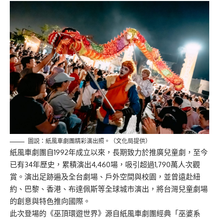
圖説：紙風車劇團精彩演出照。（文化局提供）
紙風車劇團自1992年成立以來，長期致力於推廣兒童劇，至今
已有34年歷史，累積演出4,460場，吸引超過1,790萬人次觀
賞。演出足跡遍及全台劇場、戶外空間與校園，並曾遠赴紐
約、巴黎、香港、布達佩斯等全球城市演出，將台灣兒童劇場
的創意與特色推向國際。
此次登場的《巫頂環遊世界》源自紙風車劇團經典「巫婆系