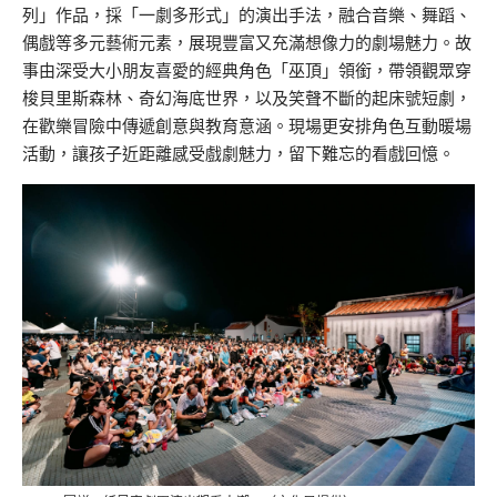
列」作品，採「一劇多形式」的演出手法，融合音樂、舞蹈、
偶戲等多元藝術元素，展現豐富又充滿想像力的劇場魅力。故
事由深受大小朋友喜愛的經典角色「巫頂」領銜，帶領觀眾穿
梭貝里斯森林、奇幻海底世界，以及笑聲不斷的起床號短劇，
在歡樂冒險中傳遞創意與教育意涵。現場更安排角色互動暖場
活動，讓孩子近距離感受戲劇魅力，留下難忘的看戲回憶。