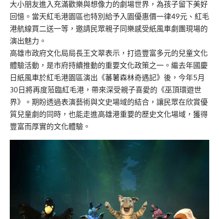
大小朋友進入充滿歡樂與想像力的劇場世界，為孩子留下美好
回憶。當天紅毛港園區也特別給予入園優惠價一律49元、紅毛
港航線買二送一等，邀請民眾親子同樂感受紙風車劇團現場的
演出魅力。
高雄市政府文化局局長王文翠表示，打造豐富多元的兒童文化
體驗活動，是市府持續推動的重要文化政策之一。繼去年國慶
日紙風車於紅毛港園區演出《蕃薯森林奇遇記》後，今年5月
30日將再度蒞臨紅毛港，帶來深受親子喜愛的《巫頂環遊世
界》。期盼透過表演藝術與文史場域的結合，讓民眾在欣賞優
質兒童劇的同時，也能走進高雄港重要的歷史文化場域，獲得
豐富而厚實的文化體驗。