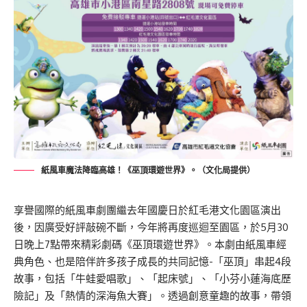
紙風車魔法降臨高雄！《巫頂環遊世界》。（文化局提供）
享譽國際的紙風車劇團繼去年國慶日於紅毛港文化園區演出
後，因廣受好評敲碗不斷，今年將再度巡迴至園區，於5月30
日晚上7點帶來精彩劇碼《巫頂環遊世界》。本劇由紙風車經
典角色、也是陪伴許多孩子成長的共同記憶-「巫頂」串起4段
故事，包括「牛蛙愛唱歌」、「起床號」、「小芬小蓮海底歷
險記」及「熱情的深海魚大賽」。透過創意童趣的故事，帶領