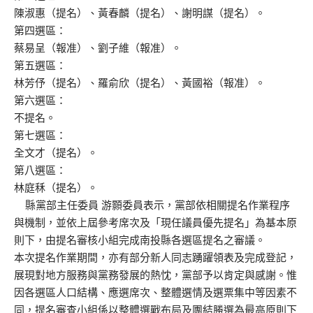
陳淑惠（提名）、黃春麟（提名）、謝明謀（提名）。
第四選區：
蔡易呈（報准）、劉子維（報准）。
第五選區：
林芳伃（提名）、羅俞欣（提名）、黃國裕（報准）。
第六選區：
不提名。
第七選區：
全文才（提名）。
第八選區：
林庭秝（提名）。
縣黨部主任委員 游顥委員表示，黨部依相關提名作業程序
與機制，並依上屆參考席次及「現任議員優先提名」為基本原
則下，由提名審核小組完成南投縣各選區提名之審議。
本次提名作業期間，亦有部分新人同志踴躍領表及完成登記，
展現對地方服務與黨務發展的熱忱，黨部予以肯定與感謝。惟
因各選區人口結構、應選席次、整體選情及選票集中等因素不
同，提名審查小組係以整體選戰布局及團結勝選為最高原則下