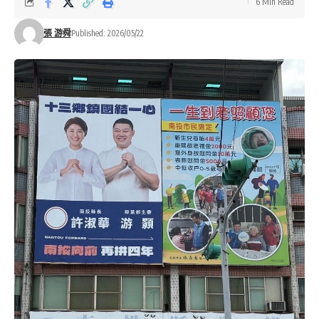
6 Min Read
張 游舜
Published: 2026/05/22