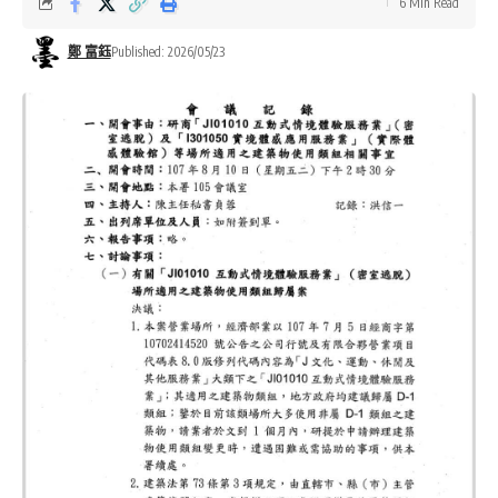
6 Min Read
鄭 富鈺
Published: 2026/05/23