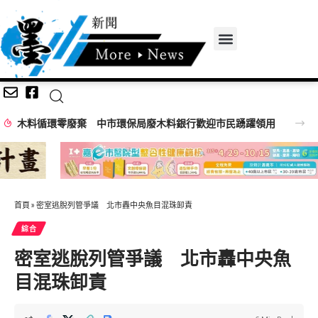
中市環保局廢木料銀行歡迎市民踴躍領用
首頁
»
密室逃脫列管爭議 北市轟中央魚目混珠卸責
綜合
密室逃脫列管爭議 北市轟中央魚
目混珠卸責