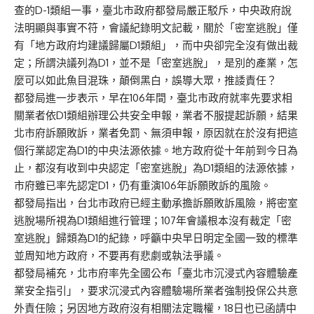
查的D-1類組一事，臺北市政府都發局嚴正駁斥，中央政府說
法明顯與事實不符，會議紀錄明文記載，關於「密室逃脫」僅
有「地方政府均建議歸屬D1類組」，而中央卻完全沒有做出裁
定；所謂決議列為D1，並不是「密室逃脫」，是別的產業，怎
麼可以如此魚目混珠，顛倒黑白，誤導大眾，推諉責任？
都發局進一步表示，早在106年間，臺北市政府就率先要求相
關業者依D1類組辦理公共安全申報，業者不服提起訴願，結果
北市府訴願敗訴，業者免罰、無須申報，原因就在於沒有把這
個行業認定為D1的中央法源依據。地方政府從十年前到今日為
止，都沒有收到中央認定「密室逃脫」為D1類組的法源依據，
市府雖已率先認定D1，仍有重演106年訴願敗訴的風險。
都發局指出，台北市政府已經主動承擔訴願敗訴風險，將密室
逃脫場所視為D1類組進行管理；107年會議根本沒有裁定「密
室逃脫」歸類為D1的紀錄，呼籲中央早日明定全國一致的標準
並周知地方政府，不要再有悲劇或執法爭議。
都發局補充，北市府率先全國公布「臺北市沉浸式內容體驗產
業安全指引」，要求沉浸式內容體驗場所業者強制投保公共意
外責任險；另因地方政府沒有相關法定職權，18日也已函請中