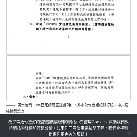
國土署稱107年已定調密室逃脫列D1，北市公佈會議紀錄打臉：中央連
結論都沒有
為了帶給你更好的瀏覽體驗我們的網站中有使用Cookie，幫助我們改
善網站的結構和行銷分析。如果你同意使用請點擊了解，我們會權利
提供你更完善的服務！
關於我們
隱私權政策
聯絡我們