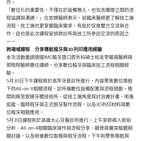
作。
「數位化的重要性，不僅在於設備導入，也包含團隊之間的流
程協調與溝通。」任杏嫦醫師表示，若臨床醫師更了解技工端
流程，技工端也更掌握臨床需求，有助於促進雙方交流與合
作，這也是此次課程安排跨診所與技工所參訪交流的原因之
一。
跨場域課程 分享導航植牙與3D列印應用經驗
本次活動邀請德國IMC植牙暨口腔外科碩士校友李駿揚醫師與
鄧晧翔醫師擔任講師，分享數位植牙與臨床技工流程相關經
驗。
5月30日下午課程將於高竿牙藝診所進行，內容聚焦數位導航
下的All-on-X相關流程、診所端數位設備配置與流程規劃。晚
間則移至致臻牙體技術所，從技工端角度探討治療計畫、術後
追蹤、臨時假牙與正式假牙製作流程，以及3D列印材料與數
位植牙相關應用。
5月31日課程則於高雄大心牙醫診所進行，上午安排病人術前
分析、All-on-4相關臨床操作與流程分享、顴骨與翼突植體相
關討論，以及術後數位取模與假牙流程。下午則聚焦導航與