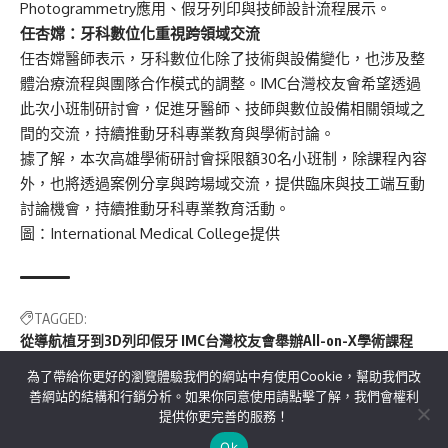
Photogrammetry應用、假牙列印與技師設計流程展示。
任杏嫦：牙科數位化重視跨領域交流
任杏嫦醫師表示，牙科數位化除了技術與設備變化，也涉及整
體治療流程與團隊合作模式的調整。IMC台灣校友會希望透過
此次小班制研討會，促進牙醫師、技師與數位設備相關領域之
間的交流，持續推動牙科專業教育與學術討論。
據了解，本次高雄學術研討會採限額30名小班制，除課程內容
外，也將透過案例分享與跨場域交流，提供臨床與技工端互動
討論機會，持續推動牙科專業教育活動。
圖：International Medical College提供
TAGGED:
從導航植牙到3D列印假牙 IMC台灣校友會舉辦All-on-X學術課程
為了帶給你更好的瀏覽體驗我們的網站中有使用Cookie，幫助我們改
善網站的結構和行銷分析。如果你同意使用請點擊了解，我們會權利
提供你更完善的服務！
關於我們
隱私權政策
聯絡我們
Ok