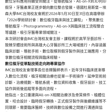
數位牙科應用持續受到關注，從導航植牙、All-on-X到3D列印
假牙，牙醫產業正逐步朝向數位整合發展。德國杜易斯堡－埃
森大學IMC台灣校友會將於2026年5月30日至31日在高雄舉辦
「2026學術研討會：數位植牙臨床與技工課程」，聚焦數位
導航植牙、Photogrammetry、All-on-X與臨床技工流程整合
等議題，吸引牙醫專業領域關注。
本次研討會由IMC台灣校友會主辦，課程將於高竿牙藝診所、
致臻牙體技術所與高雄大心牙醫診所三大場域進行，內容涵蓋
臨床診斷、導航手術、數位取模到假牙製作與技工端應用，分
享數位植牙相關流程與臨床經驗。
數位植牙從單點技術走向跨專業協作
IMC台灣校友會理事長任杏嫦醫師表示，近年牙科臨床逐漸導
入數位化流程，植牙相關治療也從單一手術操作，延伸至術前
診斷、治療規劃、導航系統、數位資料收集、假牙設計、技工
協作與術後追蹤等多面向流程。
她指出，全口重建與All-on-X相關治療涉及骨質條件、植體位
置、咬合設計、臨時假牙轉換、正式假牙製作與後續維護等不
同環節，需要臨床醫師、技師與數位設備之間進行溝通與協