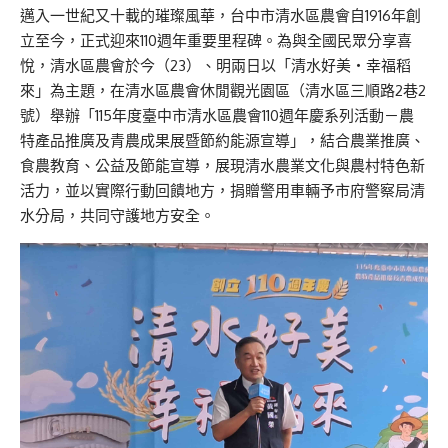
邁入一世紀又十載的璀璨風華，台中市清水區農會自1916年創
立至今，正式迎來110週年重要里程碑。為與全國民眾分享喜
悅，清水區農會於今（23）、明兩日以「清水好美・幸福稻
來」為主題，在清水區農會休閒觀光園區（清水區三順路2巷2
號）舉辦「115年度臺中市清水區農會110週年慶系列活動－農
特產品推廣及青農成果展暨節約能源宣導」，結合農業推廣、
食農教育、公益及節能宣導，展現清水農業文化與農村特色新
活力，並以實際行動回饋地方，捐贈警用車輛予市府警察局清
水分局，共同守護地方安全。