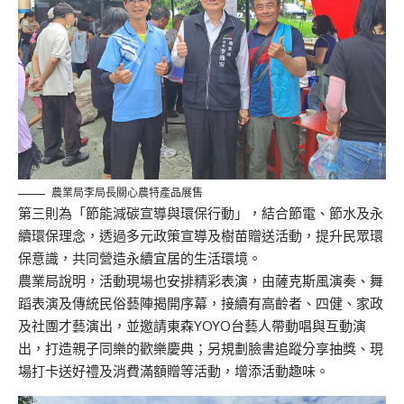
農業局李局長關心農特產品展售
第三則為「節能減碳宣導與環保行動」，結合節電、節水及永
續環保理念，透過多元政策宣導及樹苗贈送活動，提升民眾環
保意識，共同營造永續宜居的生活環境。
農業局說明，活動現場也安排精彩表演，由薩克斯風演奏、舞
蹈表演及傳統民俗藝陣揭開序幕，接續有高齡者、四健、家政
及社團才藝演出，並邀請東森YOYO台藝人帶動唱與互動演
出，打造親子同樂的歡樂慶典；另規劃臉書追蹤分享抽獎、現
場打卡送好禮及消費滿額贈等活動，增添活動趣味。