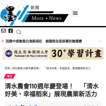
因應中度颱風白海豚接近 謝國樑全面部署防颱應變
首頁
»
清水農會110週年慶登場！ 「清水好美・幸福稻來」展現農業新活力
地方
清水農會110週年慶登場！ 「清水
好美・幸福稻來」展現農業新活力