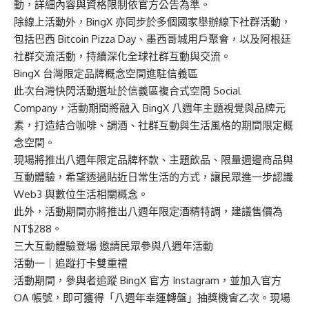
動，詳細內容與資格限制依官方公告為準。
除線上活動外，BingX 亦同步於多個國家舉辦線下社群活動，
包括巴西 Bitcoin Pizza Day、墨西哥城用戶聚會，以及阿根廷
社群交流活動，持續深化全球社群互動與交流。
BingX 台灣限定品牌概念空間進駐信義區
此次台灣快閃活動選址於信義區複合式空間 Social
Company，活動期間將融入 BingX 八週年主題視覺與品牌元
素，打造結合咖啡、調酒、社群互動與生活風格的期間限定概
念空間。
現場將推出八週年限定品牌杯款、主題飲品、限量週邊商品與
互動體驗，希望透過貼近日常生活的方式，讓民眾進一步認識
Web3 與數位生活相關概念。
此外，活動期間亦將推出八週年限定酒精特調，建議售價為
NT$288。
三大互動體驗登場 邀請民眾參與八週年活動
活動一｜追蹤打卡雙重禮
活動期間，參與者追蹤 BingX 官方 Instagram，並加入官方
OA 帳號，即可獲得「八週年幸運轉盤」抽獎機會乙次。現場