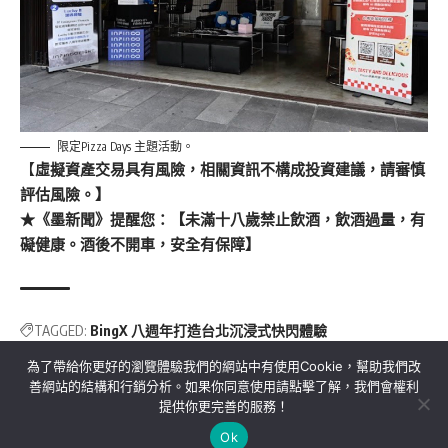
限定Pizza Days 主題活動。
【
虛擬資產交易具有風險，相關資訊不構成投資建議，請審慎
評估風險。】
★《墨新聞》提醒您：【未滿十八歲禁止飲酒，飲酒過量，有
礙健康。酒後不開車，安全有保障】
TAGGED:
BingX 八週年打造台北沉浸式快閃體驗
為了帶給你更好的瀏覽體驗我們的網站中有使用Cookie，幫助我們改
善網站的結構和行銷分析。如果你同意使用請點擊了解，我們會權利
提供你更完善的服務！
關於我們
隱私權政策
聯絡我們
Ok