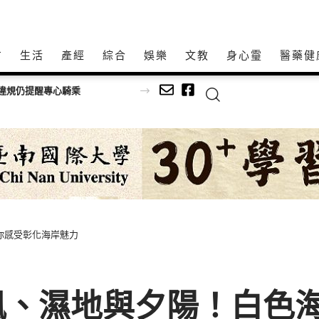
方
生活
產經
綜合
娛樂
文教
身心𩆜
醫藥健
：安全前提拚完工
你感受彰化海岸魅力
、濕地與夕陽！白色海