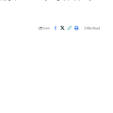
5 Min Read
Share