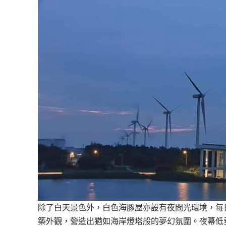
除了白天景色外，白色海豚屋亦設有夜間光環境，每日
築外觀，營造出猶如海岸燈塔般的夢幻氛圍。夜幕低