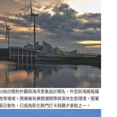
以純白簡約外觀與海洋意象設計聞名，外型如海豚般躍
教育場域。周邊擁有廣闊潮間帶與濕地生態環境，隨著
落日景色，已成為彰化熱門打卡與觀夕景點之一。