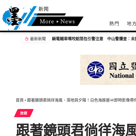
熱門
地
最新新聞
仍提醒專心騎乘
內湖邊坡才崩塌又遇颱風 蔣萬安冒雨勘查
首頁
»
跟著鏡頭君徜徉海風、濕地與夕陽！白色海豚屋4K即時影像帶
旅遊
跟著鏡頭君徜徉海風