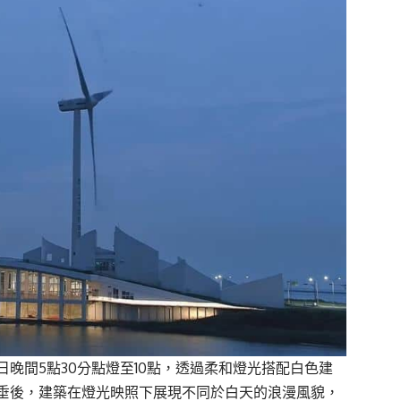
晚間5點30分點燈至10點，透過柔和燈光搭配白色建
垂後，建築在燈光映照下展現不同於白天的浪漫風貌，