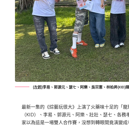
(左起)李易、郭源元、瑟七、阿樂、吳宗憲、林柏昇(KID
最新一集的《綜藝玩很大》上演了火藥味十足的「龍
（KID）、李易、郭源元、阿樂、壯壯、瑟七、各務孝
家以為這是一場雙人合作賽，沒想到轉眼間竟演變成