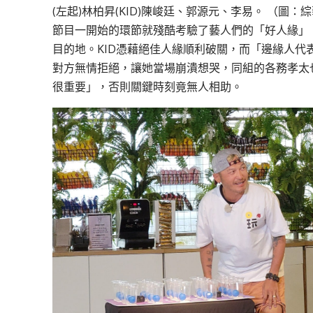
(左起)林柏昇(KID)陳峻廷、郭源元、李易。 （圖：
節目一開始的環節就殘酷考驗了藝人們的「好人緣」
目的地。KID憑藉絕佳人緣順利破關，而「邊緣人
對方無情拒絕，讓她當場崩潰想哭，同組的各務孝太
很重要」，否則關鍵時刻竟無人相助。