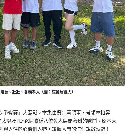
)陳峻廷、壯壯、各務孝太（圖：綜藝玩很大）
珠爭奪賽」大混戰。本集由吳宗憲領軍，帶領林柏昇
太以及FEniX陳峻廷八位藝人展開激烈的戰鬥。原本大
考驗人性的心機個人賽，讓藝人間的信任說散就散！