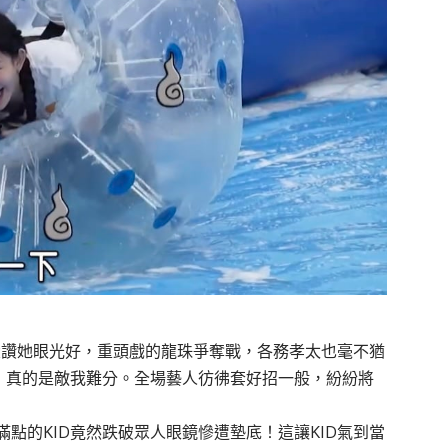
D大讚她眼光好，重頭戲的龍珠爭奪戰，各務孝太也毫不猶
戰，真的是敵我難分。全場藝人彷彿套好招一般，紛紛將
點的KID竟然跌破眾人眼鏡慘遭墊底！這讓KID氣到當