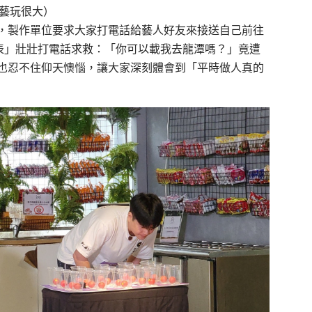
綜藝玩很大）
，製作單位要求大家打電話給藝人好友來接送自己前往
代表」壯壯打電話求救：「你可以載我去龍潭嗎？」竟遭
也忍不住仰天懊惱，讓大家深刻體會到「平時做人真的