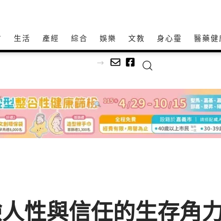
方
生活
產經
綜合
娛樂
文教
身心𩆜
醫藥健
考驗人性與信任的生存角