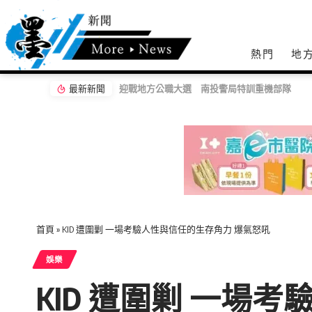
熱門
地
最新新聞
迎戰地方公職大選 南投警局特訓重機部隊
首頁
»
KID 遭圍剿 一場考驗人性與信任的生存角力 爆氣怒吼
娛樂
KID 遭圍剿 一場