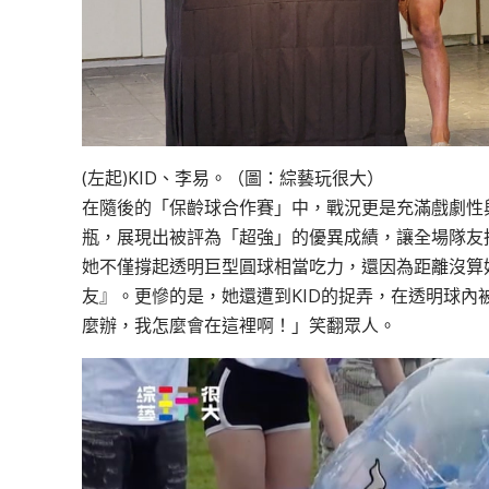
(左起)KID、李易。（圖：綜藝玩很大）
在隨後的「保齡球合作賽」中，戰況更是充滿戲劇性
瓶，展現出被評為「超強」的優異成績，讓全場隊友
她不僅撐起透明巨型圓球相當吃力，還因為距離沒算
友』。更慘的是，她還遭到KID的捉弄，在透明球內
麼辦，我怎麼會在這裡啊！」笑翻眾人。