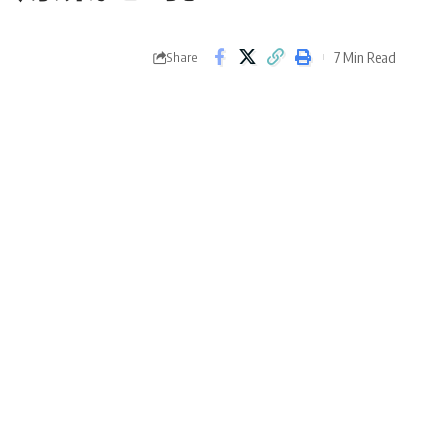
7 Min Read
Share