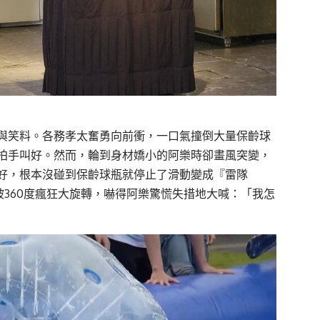
與笑料。各務孝太奮勇向前衝，一口氣撞倒大量保齡球
拍手叫好。然而，輪到身材嬌小的阿樂時卻畫風突變，
好，根本沒碰到保齡球瓶就停止了滑動變成『雷隊
被360度瘋狂大旋轉，嚇得阿樂驚慌失措地大喊：「我怎