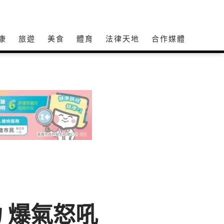
康
旅遊
美食
體育
法律天地
合作媒體
力 爆氣怒吼