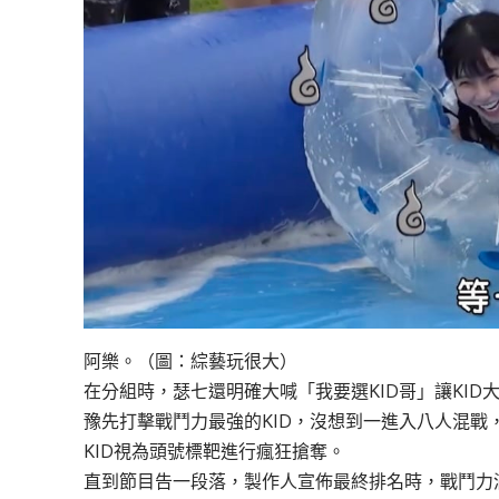
阿樂。（圖：綜藝玩很大）
在分組時，瑟七還明確大喊「我要選KID哥」讓KI
豫先打擊戰鬥力最強的KID，沒想到一進入八人混
KID視為頭號標靶進行瘋狂搶奪。
直到節目告一段落，製作人宣佈最終排名時，戰鬥力滿