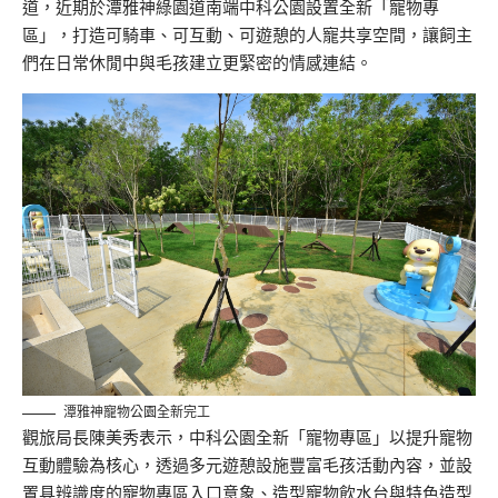
道，近期於潭雅神綠園道南端中科公園設置全新「寵物專
區」，打造可騎車、可互動、可遊憩的人寵共享空間，讓飼主
們在日常休閒中與毛孩建立更緊密的情感連結。
潭雅神寵物公園全新完工
觀旅局長陳美秀表示，中科公園全新「寵物專區」以提升寵物
互動體驗為核心，透過多元遊憩設施豐富毛孩活動內容，並設
置具辨識度的寵物專區入口意象、造型寵物飲水台與特色造型