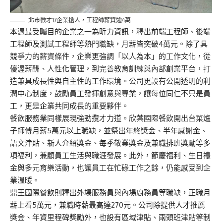
北市徵才17企業搶人，工程師薪資逾4萬
本週最受矚目的企業之一為昕力資訊，釋出前端工程師、後端
工程師及測試工程師等熱門職缺，月薪皆突破4萬元。除了具
競爭力的薪資條件，企業更強調「以人為本」的工作文化，從
優渥薪酬、人性化管理，到完善教育訓練與內部創業平台，打
造兼具成長性與自主性的工作環境。公司更設有公開透明的利
潤中心制度，鼓勵員工發揮創意與專業，讓每位同仁不只是員
工，更是企業共同成長的重要夥伴。
餐飲服務業同樣展現強勁攬才力道。欣葉國際餐飲開出台菜爐
子師傅月薪5萬元以上職缺，並祭出年終獎金、半年感謝金、
語文津貼、新人介紹獎金、每季敬業獎金及兼職排班獎勵等多
項福利，兼顧員工生活與職涯發展。此外，節慶福利、生日禮
金與多元育樂活動，也讓員工在忙碌工作之餘，仍能感受到企
業溫暖。
鼎王國際餐飲則釋出外場服務員與內場廚務員等職缺，正職月
薪上看5萬元，兼職時薪最高達270元。公司除提供人才推薦
獎金、年資里程碑獎勵外，也設有區域津貼、兩頭班津貼等制