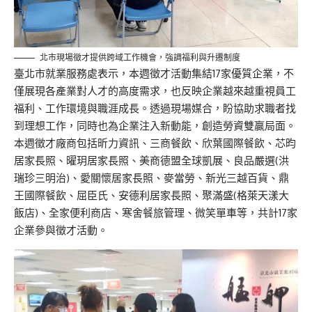
北市現場徵才提供跨域工作機會，強調福利與升遷制度
臺北市就業服務處表示，本週徵才活動集結17家優質企業，不
僅展現各產業對人才的高度需求，也反映企業越來越重視員工
福利、工作環境與職涯成長。透過現場媒合，盼協助求職者找
到理想工作，同時也為企業注入新動能，創造勞資雙贏局面。
本週徵才廠商包括昕力資訊、三商餐飲、欣葉國際餐飲、芯昀
居家長照、曜玥居家長照、美商德盟全球凱展、良品嚴選(洪
瑞珍三明治)、愛關懷居家長照、麥當勞、新光三越百貨、鼎
王國際餐飲、屈臣氏、安德利居家長照、聚滿盛(格萊天漾大
飯店)、全家便利商店、寒舍餐旅管理、微笑單車等，共計17家
企業參與徵才活動。