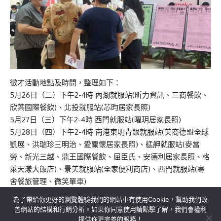
徵才活動地點及時間，整理如下：
5月26日（二）下午2-4時 內湖就服站(昕力資訊、三商餐飲、
欣葉國際餐飲)、北投就服站(芯昀居家長照)
5月27日（三）下午2-4時 西門就服站(曜玥居家長照)
5月28日（四）下午2-4時 南港東明青銀就服站(美商德盟全球
凱展、洪瑞珍三明治、愛關懷居家長照)、艋舺就服站(麥當
勞、新光三越、鼎王國際餐飲、屈臣氏、安德利居家長照、格
萊天漾大飯店)、景美就服站(全家便利商店)、西門就服站(寒
舍餐旅管理、微笑單車)
為了帶給你更好的瀏覽體驗我們的網站中有使用Cookie，幫助我們改
善網站的結構和行銷分析。如果你同意使用請點擊了解，我們會權利
提供你更完善的服務！