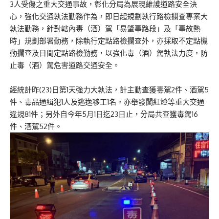
3人受傷之重大交通事故，彰化分局為展現維護道路安全決
心，強化交通執法勤務作為，即日起規劃執行路檢攔查專案大
執法勤務，針對轄內毒（酒）駕「易肇事路段」及「事故熱
時」規劃部署勤務，除執行定點路檢攔查外，亦採取不定點機
動攔查及日間定點路檢勤務，以強化毒（酒）駕執法力度，防
止毒（酒）駕危害道路交通安全。
經統計昨(23)日第1天強力大執法，計主動查獲毒駕2件、酒駕5
件、毒品通緝犯1人及逃逸移工1名，亦舉發闖紅燈等重大交通
違規81件；另外自今年5月1日迄23日止，分局共查獲毒駕16
件、酒駕52件。