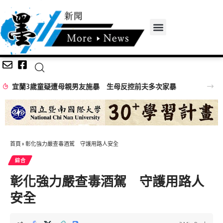
宜蘭3歲童疑遭母親男友施暴 生母反控前夫多次家暴
首頁
»
彰化強力嚴查毒酒駕 守護用路人安全
綜合
彰化強力嚴查毒酒駕 守護用路人
安全