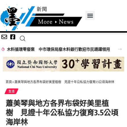
木料循環零廢棄 中市環保局廢木料銀行歡迎市民踴躍領用
首頁
»
蕭美琴與地方各界布袋好美里植樹 見證十年公私協力復育3.5公頃海岸林
生活
蕭美琴與地方各界布袋好美里植
樹 見證十年公私協力復育3.5公頃
海岸林