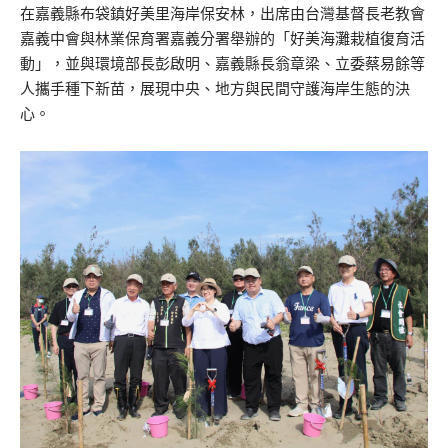
在嘉義縣布袋鎮好美里海岸保安林，出席由台灣基督長老教會
嘉義中會與林業保育署嘉義分署舉辦的「好美海灘栽植復育活
動」，並與環境部長彭啟明、嘉義縣長翁章梁、立委蔡易餘等
人攜手種下新苗，展現中央、地方與民間守護海岸生態的決
心。