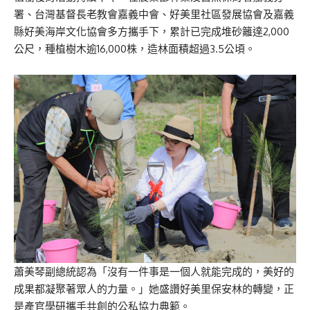
署、台灣基督長老教會嘉義中會、好美里社區發展協會及嘉義
縣好美海岸文化協會多方攜手下，累計已完成堆砂籬達2,000
公尺，種植樹木逾16,000株，造林面積超過3.5公頃。
蕭美琴副總統認為「沒有一件事是一個人就能完成的，美好的
成果都凝聚著眾人的力量。」她盛讚好美里保安林的轉變，正
是產官學研攜手共創的公私協力典範。