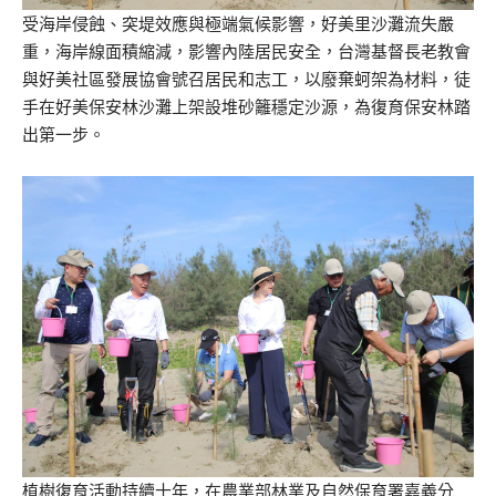
受海岸侵蝕、突堤效應與極端氣候影響，好美里沙灘流失嚴
重，海岸線面積縮減，影響內陸居民安全，台灣基督長老教會
與好美社區發展協會號召居民和志工，以廢棄蚵架為材料，徒
手在好美保安林沙灘上架設堆砂籬穩定沙源，為復育保安林踏
出第一步。
植樹復育活動持續十年，在農業部林業及自然保育署嘉義分