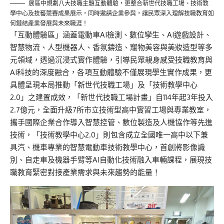
展區中規劃八大技職主題互動體驗，更整合新世代技職工場、技術教
學中心及技藝競賽成果展示，同時邀請企業參與，讓民眾深入理解技職教育如
何鏈結產業發展與未來職涯！
「互動體驗區」涵蓋電動車AI檢測、數位孿生、AI遊戲設計、
智慧物流、人型機器人、香氛鑄造、寵物美容與美妝造型等多
元領域，透過沉浸式實作體驗，引導民眾親身感受技職教育與
AI科技的深度融合，各項互動體驗不僅展現學生實作成果，更
具體呈現本局推動「新世代技職工場」及「技術教學中心
2.0」之建置成效，「新世代技職工場計畫」自114年起3年投入
2.7億元，全面升級7所市立技術型高中實習工場與專業教室，
攜手國際企業合作導入智慧控管、數位製造及人機協作等先進
技術，「技術教學中心2.0」則包含成立全國唯一高中以下兼
具汽、機車專業的智慧電動車技術教學中心，首創將影像識
別、自走車及機器手臂等AI自動化技術融入車輛課程，展現技
職教育緊密對接產業需求與未來趨勢的能量！