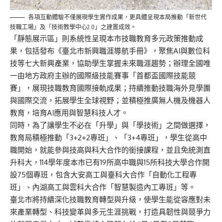
各項互動體驗不僅展現學生實作成果，更具體呈現本局推動「新世代
技職工場」及「技術教學中心2.0」之建置成效。
「靜態展示區」則系統性呈現本市技職教育多元政策推動成
果，包括發布《臺北市新興職涯導航手冊》，聚焦AI與數位科
技等七大新興產業，協助學生掌握未來職涯趨勢；辦理全國唯
一由地方政府主辦的國際級技能賽事「首都盃國際技能競
賽」，展現技職教育國際接軌成果；持續推動技職海外見學團
與國際交流，拓展學生全球視野；並積極推廣無人機及機器人
教育，培育AI應用與智慧科技人才。
同時，為了讓學生不必在「升學」與「學技術」之間做選擇，
教育局積極推動「3+2+2專班」、「3+4專班」，學生從高中
職開始，就能參與技高與科大合作的銜接課程，並且免統測直
升科大，114學年度本市已有19所高中職與15所科技大學合作開
設75個專班，包含大安高工與臺科大合作「自動化工程專
班」、內湖高工與雲科大合作「智慧製造內工專班」等。
臺北市將持續深化技職教育轉型與升級，使學生能從容應對未
來產業轉型、科技變革與多元生涯挑戰，打造具韌性與競爭力