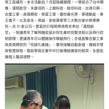
勞工局補充，本次活動自 7 月起陸續展開，一舉結合了台中精
機、漢翔航空、禾康消防、上銀科技、鈦坦科技、台灣引興、
志聖工業、高偉精密、榮富工業、優你康光學、華德動能、車
王電子，以及安永、資誠、安侯建業等三大聯合會計師事務
所，共 15 家公司。豐富的行程將帶領青年參訪「漢翔航
空」，除讓青年了解飛機從設計到生產的完整流程以及飛行控
制原理，更讓青年可以體驗操作模擬飛行；亦或直擊志聖工業
與高偉精密的「低碳化產線」，實地接觸自動倉儲、機械手臂
與智慧排程，幫助學員在實作中打破傳統課堂的框架，全面拓
展個人職涯視野。