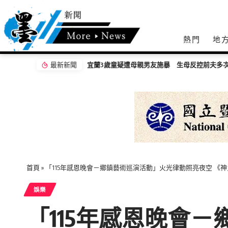
熱門
地
最新新聞
嘉義無人機競賽登場 73隊挑戰穿越賽與無人機
首頁
»
「115年感恩晚會－鄉鎮藝術巡演活動」火光律動照亮夜空 《
娛樂
「115年感恩晚會