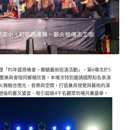
「115年感恩晚會－鄉鎮藝術巡演活動」，第6場次於5
王惠美與會陪同鄉親欣賞。本場次特別邀請國際知名表演
火舞融合燈光、音樂與空間，打造兼具視覺與藝術的演
絕倫的藝文盛宴，吸引超過4千名觀眾到場共襄盛舉。