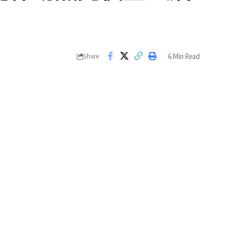
6 Min Read
Share