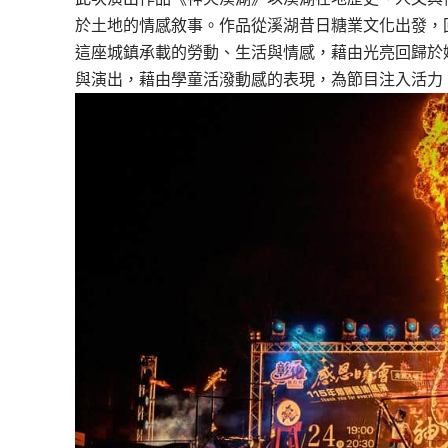
於土地的情感敘事。作品從溪湖昔日糖業文化出發，
這座城鎮承載的勞動、生活與情感，藉由光亮回歸於
與演出，藉由學童活潑動感的表現，為節目注入活力