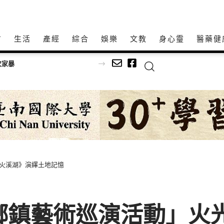
方
生活
產經
綜合
娛樂
文教
身心𩆜
醫藥健
足球
神火溪湖》演繹土地記憶
－鄉鎮藝術巡演活動」火