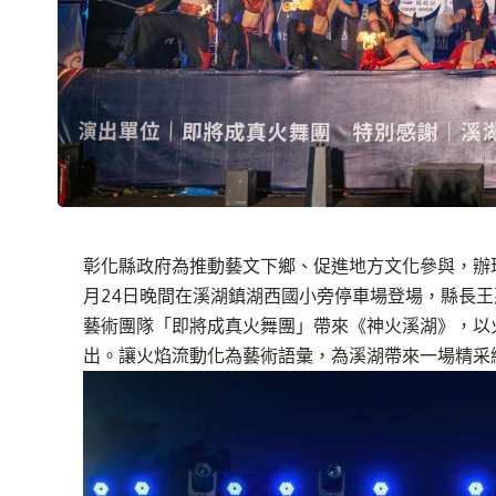
彰化縣政府為推動藝文下鄉、促進地方文化參與，辦理
月24日晚間在溪湖鎮湖西國小旁停車場登場，縣長
藝術團隊「即將成真火舞團」帶來《神火溪湖》，以
出。讓火焰流動化為藝術語彙，為溪湖帶來一場精采