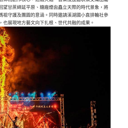
回望甘蔗綿延平原、糖廠煙囪矗立天際的時代景象，將
媽祖守護及團圓的意涵。同時邀請溪湖國小直排輪社參
，也展現地方藝文向下扎根、世代共融的成果。