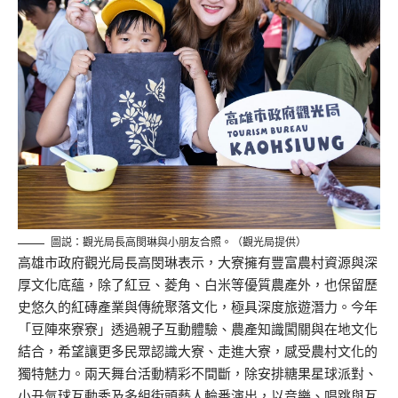
圖説：觀光局長高閔琳與小朋友合照。（觀光局提供）
高雄市政府觀光局長高閔琳表示，大寮擁有豐富農村資源與深
厚文化底蘊，除了紅豆、菱角、白米等優質農產外，也保留歷
史悠久的紅磚產業與傳統聚落文化，極具深度旅遊潛力。今年
「豆陣來寮寮」透過親子互動體驗、農產知識闖關與在地文化
結合，希望讓更多民眾認識大寮、走進大寮，感受農村文化的
獨特魅力。兩天舞台活動精彩不間斷，除安排糖果星球派對、
小丑氣球互動秀及多組街頭藝人輪番演出，以音樂、唱跳與互