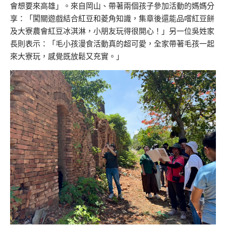
會想要來高雄」。來自岡山、帶著兩個孩子參加活動的媽媽分
享：「闖關遊戲結合紅豆和菱角知識，集章後還能品嚐紅豆餅
及大寮農會紅豆冰淇淋，小朋友玩得很開心！」另一位吳姓家
長則表示：「毛小孩漫食活動真的超可愛，全家帶著毛孩一起
來大寮玩，感覺既放鬆又充實。」