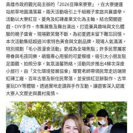
高雄市政府觀光局主辦的「2026豆陣來寮寮」，在大寮捷運
站前草地圓滿落幕，兩天活動吸引上千組親子家庭共襄盛舉。
活動以大寮紅豆、菱角及紅磚產業文化為主軸，結合闖關遊
戲、DIY手作、市集展售及舞台演出，打造兼具趣味與文化體
驗的親子盛會，現場歡笑聲不斷，為初夏週末留下難忘回憶。
本次活動集結超過30家特色美食與文創品牌，現場人氣滿滿，
特別規劃「毛小孩漫食活動」更成為全場焦點；許多民眾攜家
帶眷與毛孩同樂，萌寵專心用餐的可愛模樣，吸引大小朋友駐
足圍觀、拍照分享，氣氛溫馨熱絡。活動同步推出4梯次深度
小旅行，由「文化環境發展協會」導覽老師帶領民眾走訪瑞榮
紅磚工廠、百年古厝及新住民聚落，並安排紅豆餅製作、古早
童玩DIY等體驗，透過實地走讀與手作互動，讓遊客深入認識
大寮人文歷史與農村風情。