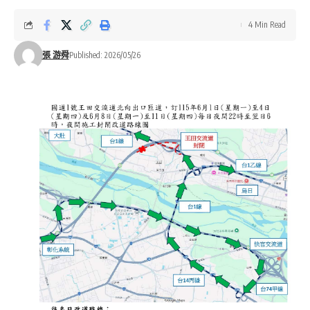
4 Min Read
張 游舜
Published: 2026/05/26