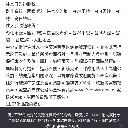
往烏日改道路線：
彰化系統→國道3號→快官交流道→台74甲線→台14丙線→台1
線→烏日地區
往大肚改道路線：
彰化系統→國道3號→快官交流道→台74甲線→台14丙線→台1
線→ 台1乙線→大肚地區
中分局提醒駕駛人行經交通管制區域請減速慢行，並依既有指
示牌面及施工單位所設牌面行駛，且遵守管制人員導引，以確
保行車安全及施工順利。如遇雨天，則順延擇日同時段實施，
屆時將另行通知，造成不便，祈請見諒。呼籲用路人上高速公
路前，請先蒐集相關路況，以提前應變或避開施工壅塞路段；
此外行駛途中請注意國道資訊可變標誌(CMS) 、收聽警察廣播
電臺，或查詢高速公路局全球資訊網www.freeway.gov.tw 或
1968App，以瞭解最新施工路況。
圖/彰化縣政府提供
為了帶給你更好的瀏覽體驗我們的網站中有使用Cookie，幫助我們改
善網站的結構和行銷分析。如果你同意使用請點擊了解，我們會權利
提供你更完善的服務！
關於我們
隱私權政策
聯絡我們