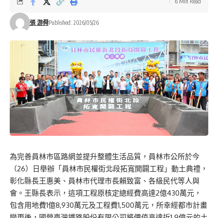
6 Min Read
張 游舜
Published: 2026/05/26
為完善員林市區路網並提升整體生活品質，員林市公所於今
（26）日舉辦「員林市民權街北段拓寬開闢工程」動土典禮，
彰化縣長王惠美、員林市代理市長賴致富、各級民代等人與
會。王縣長表示，這項工程原核定總經費高達2億430萬元，
包含用地費1億8,930萬元及工程費1,500萬元，所幸經都市計畫
變更後，國營臺灣鐵路股份有限公司將價值高達近1.9億元的土