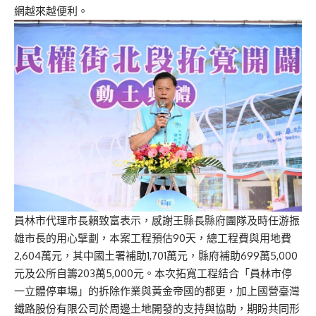
網越來越便利。
員林市代理市長賴致富表示，感謝王縣長縣府團隊及時任游振
雄市長的用心擘劃，本案工程預估90天，總工程費與用地費
2,604萬元，其中國土署補助1,701萬元，縣府補助699萬5,000
元及公所自籌203萬5,000元。本次拓寬工程結合「員林市停
一立體停車場」的拆除作業與黃金帝國的都更，加上國營臺灣
鐵路股份有限公司於周邊土地開發的支持與協助，期盼共同形