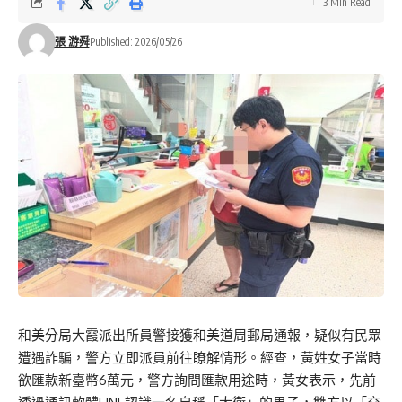
3 Min Read
張 游舜
Published: 2026/05/26
和美分局大霞派出所員警接獲和美道周郵局通報，疑似有民眾
遭遇詐騙，警方立即派員前往瞭解情形。經查，黃姓女子當時
欲匯款新臺幣6萬元，警方詢問匯款用途時，黃女表示，先前