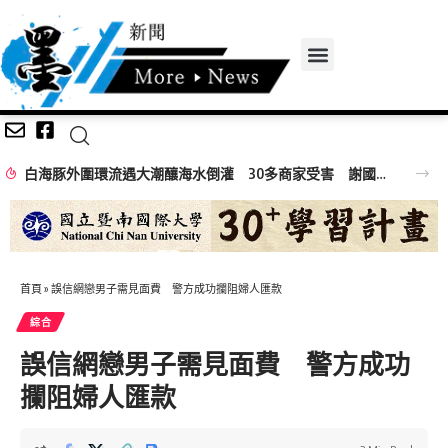
白海豚外圍環流遇大潮釀海水倒灌 30多商家受害 謝國樑親赴慰問
首頁
»
誤信網戀男子需見面費 警方成功攔阻婦人匯款
綜合
誤信網戀男子需見面費 警方成功
攔阻婦人匯款