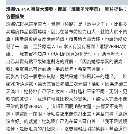
琟娜VERNA 事業大爆發、開啟「琟娜多元宇宙」 照片提供：
谷優
娛樂
琟娜VERNA甚至直言，覺得〈繞路〉是「歌中之王」，比很多
高難度作品都還難唱，因此在發布前壓力山大，就怕大家不買
單，所幸最後網友反應超熱烈，讚美留言蓋大樓，也讓她終於
鬆了一口氣。至於原唱 A-Lin 本人有沒有看到？琟娜VERNA笑
說：「我其實不知道，但A-Lin姐真的非常忙。」她也坦言，
自己其實有點不敢知道對方的評價，「因為她標準真的很高，
我只希望自己有達到她一半的標準，希望有過關。」
而影片中另一個意外焦點，竟然是她「快飛起來的睫毛」。琟
娜VERNA透露，當天其實是參加二次元線下活動，因為連續三
天演出，她特地自己研究妝容，想打造和平常不同、更甜、更
軟萌的感覺。「我還特地戴比較大的變色片，整個人完全不像
平常的琟娜VERNA。」沒想到因睫毛貼太翹、技術又不夠熟
練，導致她一閉眼，睫毛看起來像快飛出去，甚至有種「濾鏡
沒套好」的感覺。她乾脆自己先在留言區自首，「我不是濾鏡
壞掉，是睫毛真的飛起來。」沒想到粉絲瞬間笑翻，甚至還有