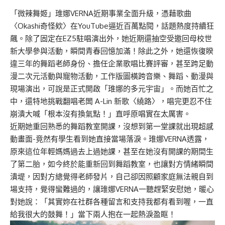
「微辣舞姬」琟娜VERNA近期事業全面升級，憑藉歌曲
〈Okashi奇怪欸〉在YouTube逼近百萬點閱，話題熱度持續狂
飆。除了固定在EZ5駐唱演出外，她近期還抽空受邀回母校世
新大學參與活動，瞬間青春回憶加滿！除此之外，她還恢復睽
違三年的舞蹈老師身份、擔任企業歌唱比賽評審，甚至跨足動
漫二次元活動與寵物活動，工作版圖橫跨音樂、舞蹈、動漫與
現場演出，可說是正式開啟「琟娜的多元宇宙」。而她百忙之
中，還特地挑戰翻唱老闆 A-Lin 新歌〈繞路〉，唱完更忍不住
崩潰大喊「根本沒有換氣點！」直呼原唱實在太厲害。
近期她重回熟悉的舞蹈教室開課，沒想到第一堂課就出現超感
動畫面-竟然有學生看到她直接當場落淚。琟娜VERNA透露，
原來這位年輕媽媽過去上過她課，甚至在她沒有開課的期間生
了第二胎，如今終於能重新回到舞蹈教室，也讓對方情緒瞬間
潰堤，因對方總覺得老師發片，自己卻因照顧家庭無法親自到
場支持，覺得蠻難過的，讓琟娜VERNA一聽趕緊安慰她，暖心
對她說：「其實妳在社群各種留言和支持我都有看到喔，一直
給我很大的鼓舞！」當下兩人抱在一起熱淚盈眶！