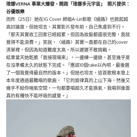
琟娜VERNA 事業大爆發、開啟「琟娜多元宇宙」 照片提供：
谷優
娛樂
而昨（25日）她在IG Cover 師姐A-Lin新歌《繞路》也掀起超
高討論度，但她坦言，其實影片發布前，自己焦慮到不行。
「那天其實收工回家已經超累，但因為妝髮都還很完整，我就
覺得不能浪費。」笑說，〈繞路〉其實一直都在自己的cover
清單裡，但因為知道難度太高，所以遲遲不敢挑戰。
結果當天她乾脆「直接現場來」，一邊練一邊錄，甚至幾乎是
在沒準備太久的狀態下完成。「應該10個take以內吧，最後選
了一個我覺得最自然的版本。」但她也坦言，這首歌根本登上
本年度遇過最難唱的歌曲，「它的旋律真的上山下海，然後又
幾乎不給你喘氣空間，一句都要唱超久才能換氣，我唱到後面
真的有種快不能呼吸的感覺。」