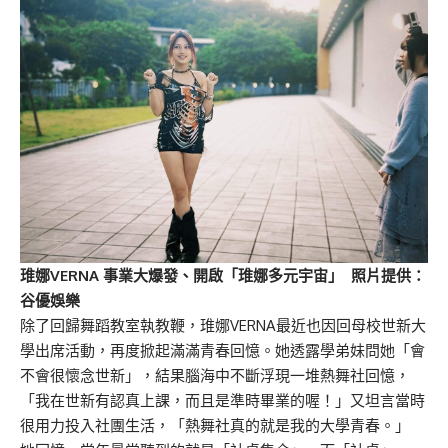
琟娜VERNA 事業大爆發、開啟「琟娜多元宇宙」 照片提供：
谷優
娛樂
除了回歸舞蹈教室執教鞭，琟娜VERNA最近也因回母校世新大
學出席活動，再度掀起滿滿青春回憶。她透露學弟妹問她「會
不會很懷念世新」，結果腦海中不斷浮現一堆熱舞社回憶，
「我在世新有認真上課，而且是準時畢業的喔！」又坦言當時
很用力投入社團生活，「熱舞社真的就是我的大學青春。」