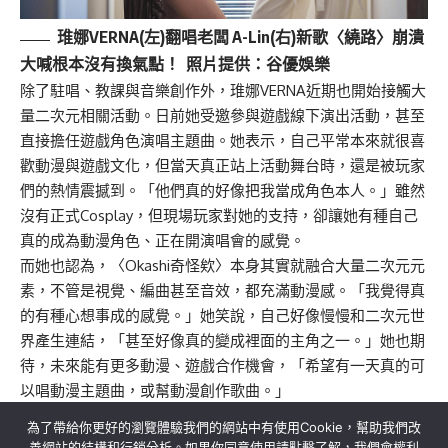
琟娜VERNA(左)翻唱老闆 A-Lin(右)新歌〈繞路〉崩潰
大喊根本沒有換氣點！ 照片提供：谷優
娛樂
除了駐唱、教課與音樂創作外，琟娜VERNA近期也開始接觸大
量二次元相關活動。日前她受邀參與遊戲線下演出活動，甚至
直接擔任遊戲角色演唱主題曲。她表示，自己平常本來就很喜
歡動漫與遊戲文化，但當天真正站上活動舞台時，還是被玩家
們的熱情震撼到。「他們真的好像把我當成角色本人。」雖然
沒有正式Cosplay，但現場玩家對她的支持，卻讓她有種自己
真的成為動漫角色、正在開演唱會的感覺。
而她也認為，〈Okashi奇怪欸〉本身其實就融合大量二次元元
素，不管是視覺、編曲甚至音效，都充滿動漫感。「我覺得真
的有種心想事成的感覺。」她笑說，自己好像慢慢和二次元世
界產生連結，「甚至好像真的變成裡面的主角之一。」她也期
待，未來能有更多動漫、遊戲合作機會，「希望有一天真的可
以唱動漫主題曲，或幫動漫創作歌曲。」
為了帶給你更好的瀏覽體驗我們的網站中有使用Cookie，幫助我們改
善網站的結構和行銷分析。如果你同意使用請點擊了解，我們會權利