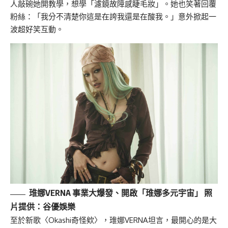
人敲碗她開教學，想學「濾鏡故障感睫毛妝」。她也笑著回覆
粉絲：「我分不清楚你這是在誇我還是在酸我。」意外掀起一
波超好笑互動。
琟娜VERNA 事業大爆發、開啟「琟娜多元宇宙」 照
片提供：谷優
娛樂
至於新歌〈Okashi奇怪欸〉，琟娜VERNA坦言，最開心的是大