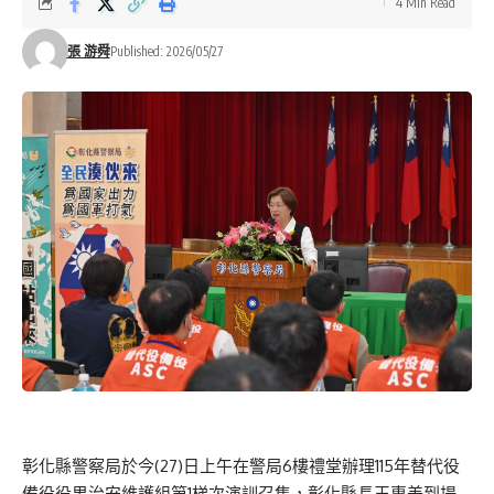
4 Min Read
張 游舜
Published: 2026/05/27
彰化縣警察局於今(27)日上午在警局6樓禮堂辦理115年替代役
備役役男治安維護組第1梯次演訓召集，彰化縣長王惠美到場