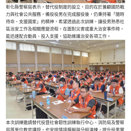
彰化縣警察局表示，替代役制度的設立，目的在於兼顧國防戰
力與社會公共服務，備役役男在完成服役後，仍秉持著「隨時
待命、支援國家」的精神，希望透過此次訓練，讓役男熟悉社
區治安工作及相關應變流程，在面對災害或重大治安事件時，
能迅速配合動員、投入支援，協助維護治安各項工作。
本次訓練邀請替代役暨社會韌性訓練執行中心、消防局及警察
局等單位教官講授，也安排情境模擬與分組演練，提升役男實